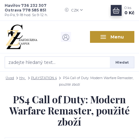
Havířov 736 232 307
0
ks
Ostrava 778 585 851
CZK
0 Kč
Po-Pá, 9-18 hod. So 9-12 h.
Menu
Hledat
Úvod
Hry
PLAYSTATION 4
PS4 Call of Duty: Modern Warfare Remaster,
použité zboží
PS4 Call of Duty: Modern
Warfare Remaster, použité
zboží