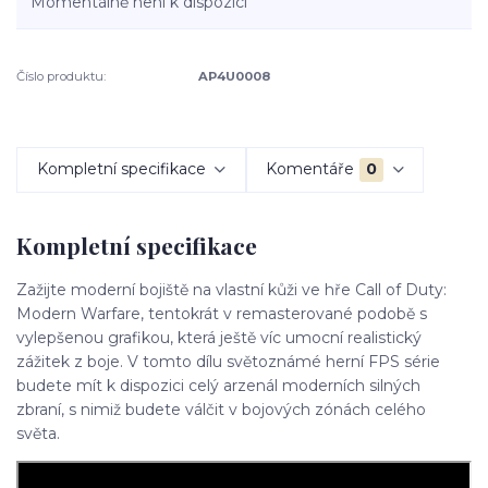
Momentálně není k dispozici
Číslo produktu:
AP4U0008
Kompletní specifikace
Komentáře
0
Kompletní specifikace
Zažijte moderní bojiště na vlastní kůži ve hře Call of Duty:
Modern Warfare, tentokrát v remasterované podobě s
vylepšenou grafikou, která ještě víc umocní realistický
zážitek z boje. V tomto dílu světoznámé herní FPS série
budete mít k dispozici celý arzenál moderních silných
zbraní, s nimiž budete válčit v bojových zónách celého
světa.