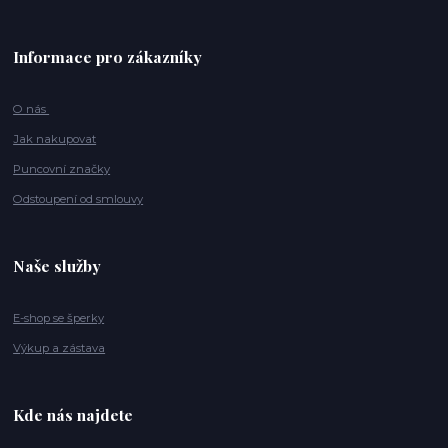
Informace pro zákazníky
O nás
Jak nakupovat
Puncovní značky
Odstoupení od smlouvy
Naše služby
E-shop se šperky
Výkup a zástava
Kde nás najdete