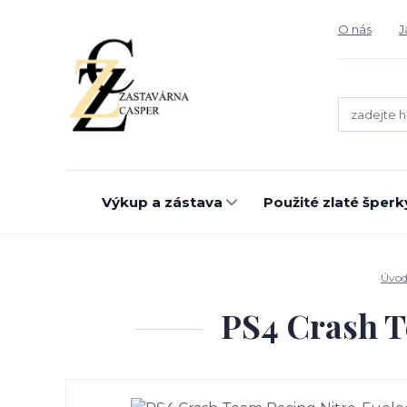
O nás
J
Výkup a zástava
Použité zlaté šperk
Úvo
PS4 Crash T