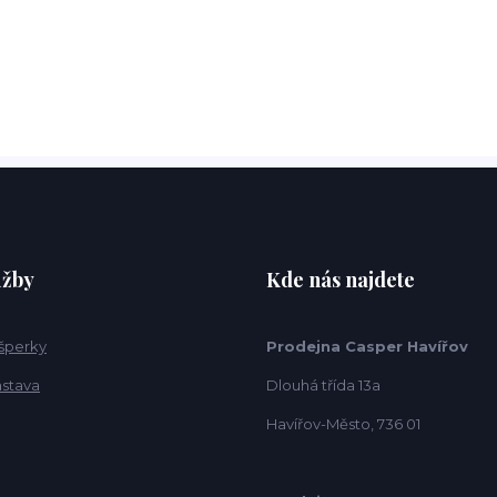
užby
Kde nás najdete
 šperky
Prodejna Casper Havířov
ástava
Dlouhá třída 13a
Havířov-Město, 736 01