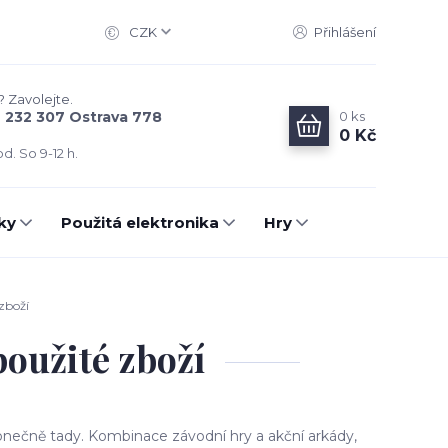
CZK
Přihlášení
? Zavolejte.
0
ks
6 232 307 Ostrava 778
0 Kč
d. So 9-12 h.
ky
Použitá elektronika
Hry
zboží
oužité zboží
konečně tady. Kombinace závodní hry a akční arkády,