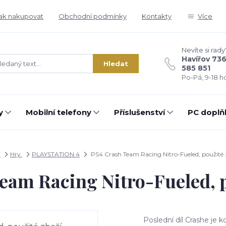
ak nakupovat
Obchodní podmínky
Kontakty
Více
Nevíte si rady
Havířov 73
Hledat
585 851
Po-Pá, 9-18 ho
y
Mobilní telefony
Příslušenství
PC doplň
d
Hry
PLAYSTATION 4
PS4 Crash Team Racing Nitro-Fueled, použité 
eam Racing Nitro-Fueled, p
Poslední díl Crashe je 