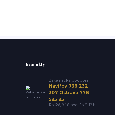
Kontakty
Zákaznická podpora
Havířov 736 232
307 Ostrava 778
585 851
Po-Pá, 9-18 hod. So 9-12 h.