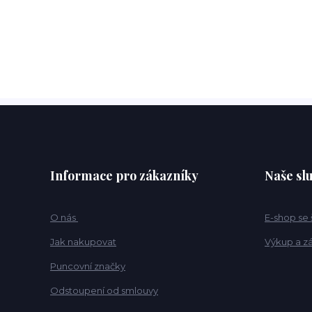
Informace pro zákazníky
Naše sl
O nás
E-shop se
Jak nakupovat
Výkup a z
Puncovní značky
Odstoupení od smlouvy