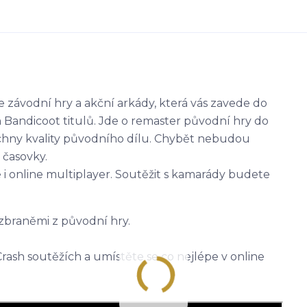
 závodní hry a akční arkády, která vás zavede do
Bandicoot titulů. Jde o remaster původní hry do
echny kvality původního dílu. Chybět nebudou
 časovky.
 i online multiplayer. Soutěžit s kamarády budete
 zbraněmi z původní hry.
Crash soutěžích a umístěte se co nejlépe v online