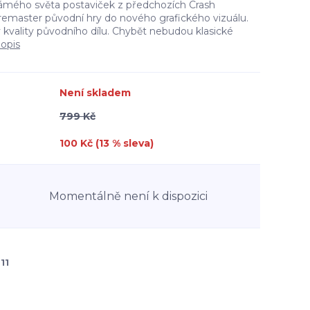
ámého světa postaviček z předchozích Crash
 remaster původní hry do nového grafického vizuálu.
 kvality původního dílu. Chybět nebudou klasické
popis
Není skladem
799 Kč
100 Kč (
13
% sleva)
Momentálně není k dispozici
11