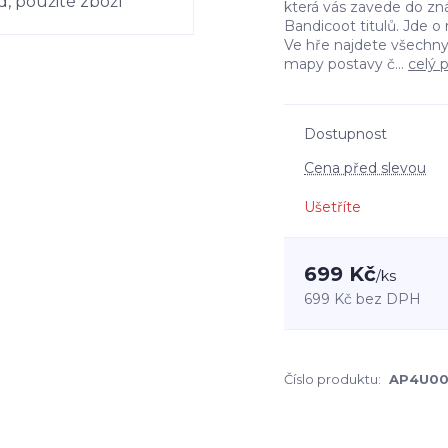
která vás zavede do zn
Bandicoot titulů. Jde o
Ve hře najdete všechny
mapy postavy č...
celý 
Dostupnost
Cena před slevou
Ušetříte
699 Kč
/
ks
699 Kč
bez DPH
Číslo produktu:
AP4U00