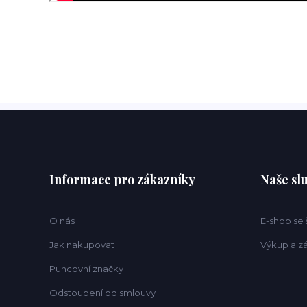
Informace pro zákazníky
Naše sl
O nás
E-shop se
Jak nakupovat
Výkup a z
Puncovní značky
Odstoupení od smlouvy