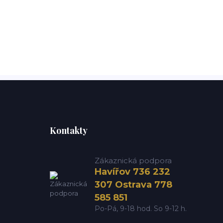
Kontakty
Zákaznická podpora
Havířov 736 232
307 Ostrava 778
585 851
Po-Pá, 9-18 hod. So 9-12 h.