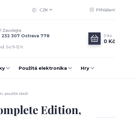
CZK
Přihlášení
? Zavolejte.
0
ks
6 232 307 Ostrava 778
0 Kč
d. So 9-12 h.
ky
Použitá elektronika
Hry
, použité zboží
mplete Edition,