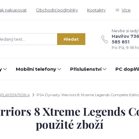
ak nakupovat
Obchodní podmínky
Kontakty
Více
Nevíte si rady
Havířov 73
Hledat
585 851
Po-Pá, 9-18 ho
y
Mobilní telefony
Příslušenství
PC doplň
PLAYSTATION 4
PS4 Dynasty Warriors 8 Xtreme Legends Complete Edition
rriors 8 Xtreme Legends Co
použité zboží