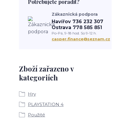
Potřebujete poradit?
Zákaznická podpora
Havířov 736 232 307
Ostrava 778 585 851
Po-Pá, 9-18 hod. So 9-12 h.
casper.finance@seznam.cz
Zboží zařazeno v
kategoriích
Hry
PLAYSTATION 4
Použité