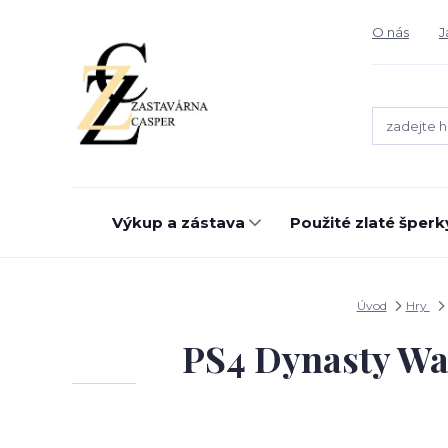
O nás
J
Výkup a zástava
Použité zlaté šperk
Úvod
Hry
PS4 Dynasty Wa