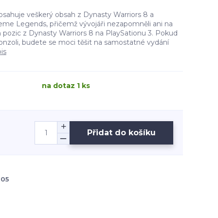
bsahuje veškerý obsah z Dynasty Warriors 8 a
reme Legends, přičemž vývojáři nezapomněli ani na
h pozic z Dynasty Warriors 8 na PlaySationu 3. Pokud
konzoli, budete se moci těšit na samostatné vydání
is
na dotaz 1 ks
Přidat do košíku
05