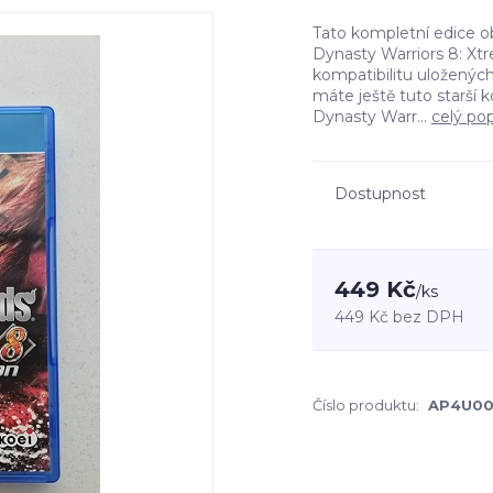
Tato kompletní edice o
Dynasty Warriors 8: Xt
kompatibilitu uloženýc
máte ještě tuto starší 
Dynasty Warr...
celý pop
Dostupnost
449 Kč
/
ks
449 Kč
bez DPH
Číslo produktu:
AP4U00