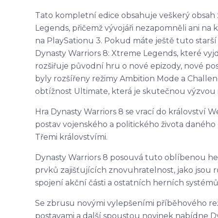
Tato kompletní edice obsahuje veškerý obsah z
Legends, přičemž vývojáři nezapomněli ani na k
na PlaySationu 3. Pokud máte ještě tuto starší
Dynasty Warriors 8: Xtreme Legends, které vyj
rozšiřuje původní hru o nové epizody, nové post
byly rozšířeny režimy Ambition Mode a Challe
obtížnost Ultimate, která je skutečnou výzvou i
Hra Dynasty Warriors 8 se vrací do království W
postav vojenského a politického života daného
Třemi královstvími.
Dynasty Warriors 8 posouvá tuto oblíbenou hern
prvků zajišťujících znovuhratelnost, jako jsou
spojení akční části a ostatních herních systémů
Se zbrusu novými vylepšeními příběhového režim
postavami a další spoustou novinek nabídne 