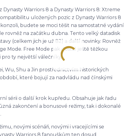
 Dynasty Warriors 8 a Dynasty Warriors 8: Xtreme
ompatibilitu uložených pozic z Dynasty Warriors 8
 konzoli, budete se moci těšit na samostatné vydání
de rovněž na začátku dubna. Tento velký datadisk
avy (celkem jich je už 82) a další novinky. Rovněž
nge Mode. Free Mode pak dostal ještě těžkou
 pro ty největší válečníky.
ei, Wu, Shu a Jin prostřednictvím historických
 období, které bojují za nadvládu nad čínskými
í sérii o další krok kupředu. Obsahuje jak řadu
 různá zakončení a bonusové režimy, tak i dokonalé
.
u, novými scénáři, novými i vracejícími se
Dynasty Warriors 8 fanouškům ten dosud