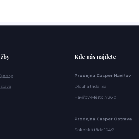
užby
Kde nás najdete
 šperky
Prodejna Casper Havířov
ástava
Dlouhá třída 13a
Havířov-Město, 736 01
Prodejna Casper Ostrava
Sokolská třída 104/2