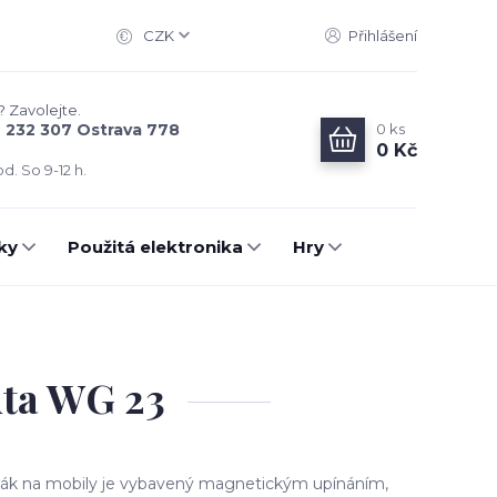
CZK
Přihlášení
? Zavolejte.
0
ks
6 232 307 Ostrava 778
0 Kč
d. So 9-12 h.
ky
Použitá elektronika
Hry
uta WG 23
žák na mobily je vybavený magnetickým upínáním,