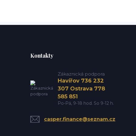
Kontakty
Zákaznická podpora
Havířov 736 232
307 Ostrava 778
585 851
Po-Pá, 9-18 hod. So 9-12 h.
casper.finance@seznam.cz