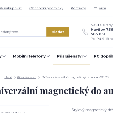
ak nakupovat
Obchodní podmínky
Kontakty
Více
Nevíte si rady
Havířov 73
Hledat
585 851
Po-Pá, 9-18 ho
y
Mobilní telefony
Příslušenství
PC doplň
Úvod
Příslušenství
Držák univerzální magnetický do auta WG 23
iverzální magnetický do a
Stylový magnetický dr