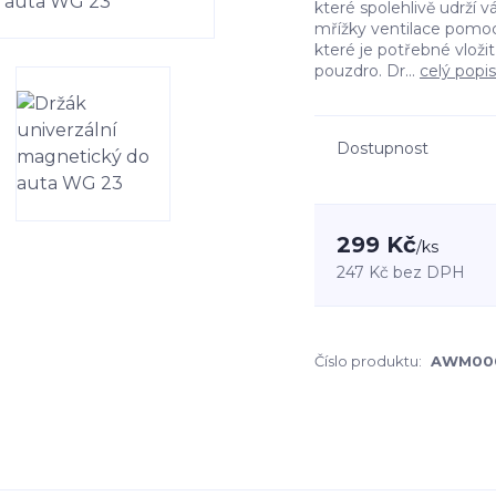
které spolehlivě udrží v
mřížky ventilace pomocí
které je potřebné vloži
pouzdro. Dr...
celý popis
Dostupnost
299 Kč
/
ks
247 Kč
bez DPH
Číslo produktu:
AWM00