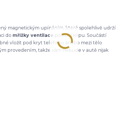
ený magnetickým upínáním, které spolehlivě udrží
aci do
mřížky ventilace
pomocí klipu. Součástí
ebné vložit pod kryt telefonu anebo mezi tělo
ckým provedením, takže vám nebude v autě nijak