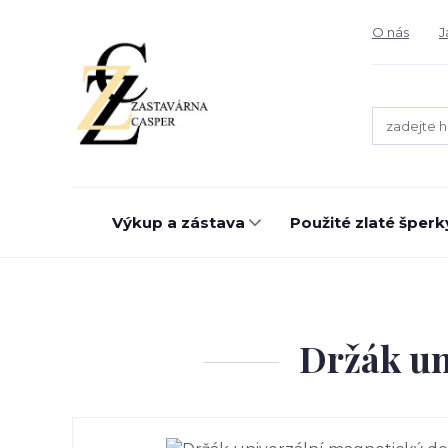
O nás
J
Výkup a zástava
Použité zlaté šperk
Držák un