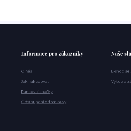
Informace pro zákazníky
Naše sl
O nás
E-shop se
Jak nakupovat
Výkup a z
Puncovní značky
Odstoupení od smlouvy