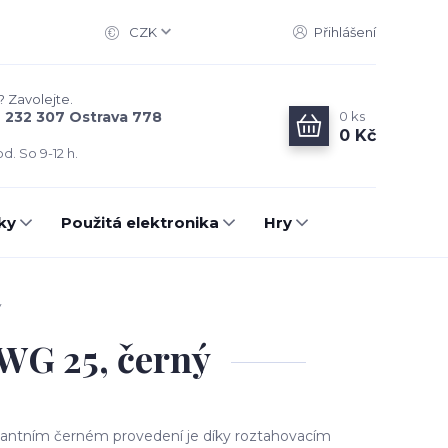
CZK
Přihlášení
? Zavolejte.
0
ks
6 232 307 Ostrava 778
0 Kč
d. So 9-12 h.
ky
Použitá elektronika
Hry
ý
 WG 25, černý
egantním černém provedení je díky roztahovacím