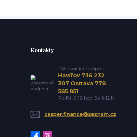
Kontakty
Zákaznická podpora
Havířov 736 232
307 Ostrava 778
585 851
Po-Pá, 9-18 hod. So 9-12 h.
casper.finance@seznam.cz