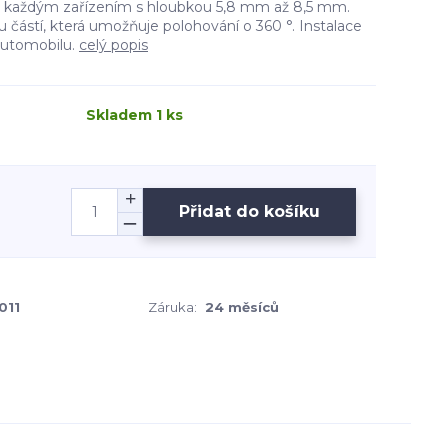
s každým zařízením s hloubkou 5,8 mm až 8,5 mm.
 částí, která umožňuje polohování o 360 °. Instalace
 automobilu.
celý popis
Skladem 1 ks
Přidat do košíku
011
Záruka:
24 měsíců