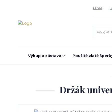
O nás
J
Výkup a zástava
Použité zlaté šperk
Držák univer