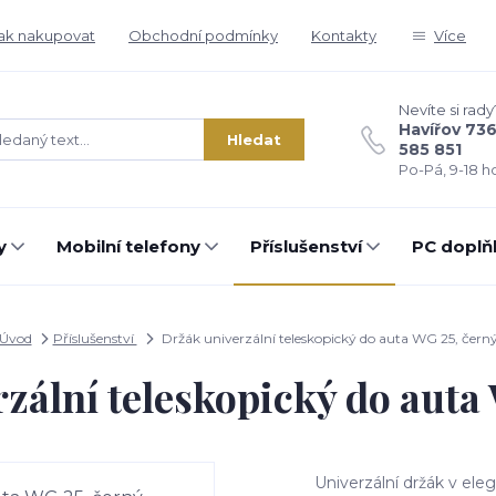
ak nakupovat
Obchodní podmínky
Kontakty
Více
Nevíte si rady
Havířov 73
Hledat
585 851
Po-Pá, 9-18 ho
y
Mobilní telefony
Příslušenství
PC doplň
Úvod
Příslušenství
Držák univerzální teleskopický do auta WG 25, čern
zální teleskopický do auta
Univerzální držák v el