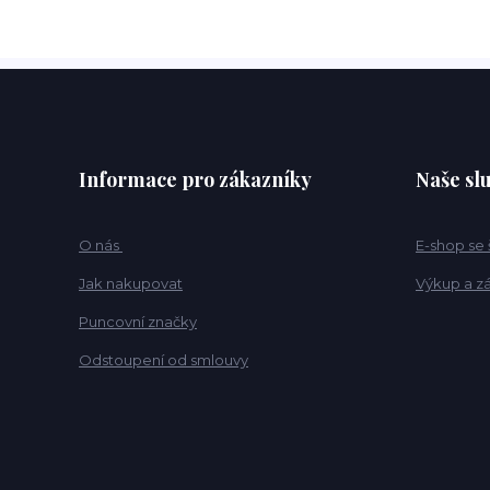
Informace pro zákazníky
Naše sl
O nás
E-shop se
Jak nakupovat
Výkup a z
Puncovní značky
Odstoupení od smlouvy