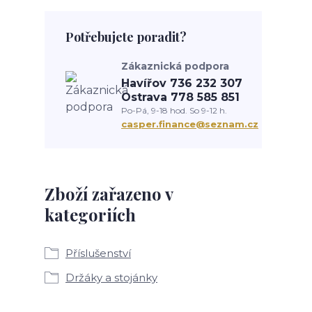
Potřebujete poradit?
Zákaznická podpora
Havířov 736 232 307
Ostrava 778 585 851
Po-Pá, 9-18 hod. So 9-12 h.
casper.finance@seznam.cz
Zboží zařazeno v
kategoriích
Příslušenství
Držáky a stojánky