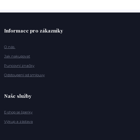
Informace pro zákazníky
O nás
Jak nakupovat
Puncovní značky
Odstoupení od smlouvy
Naše služby
E-shop se šperky
Výkup a zástava