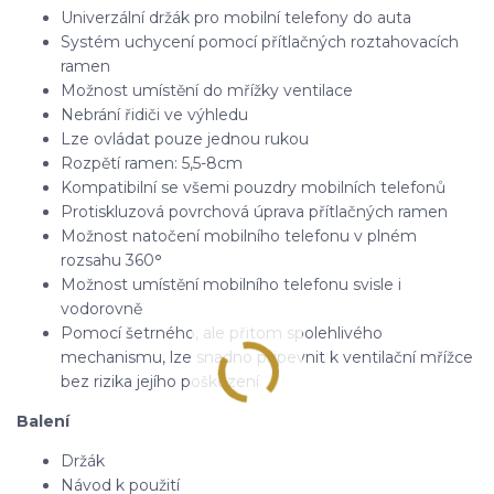
Univerzální držák pro mobilní telefony do auta
Systém uchycení pomocí přítlačných roztahovacích
ramen
Možnost umístění do mřížky ventilace
Nebrání řidiči ve výhledu
Lze ovládat pouze jednou rukou
Rozpětí ramen: 5,5-8cm
Kompatibilní se všemi pouzdry mobilních telefonů
Protiskluzová povrchová úprava přítlačných ramen
Možnost natočení mobilního telefonu v plném
rozsahu 360
°
Možnost umístění mobilního telefonu svisle i
vodorovně
Pomocí šetrného, ale přitom spolehlivého
mechanismu, lze snadno připevnit k ventilační mřížce
bez rizika jejího poškození
Balení
Držák
Návod k použití