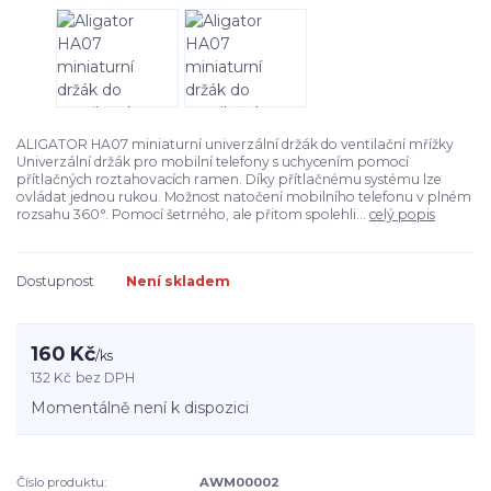
ALIGATOR HA07 miniaturní univerzální držák do ventilační mřížky
Univerzální držák pro mobilní telefony s uchycením pomocí
přítlačných roztahovacích ramen. Díky přítlačnému systému lze
ovládat jednou rukou. Možnost natočení mobilního telefonu v plném
rozsahu 360°. Pomocí šetrného, ale přitom spolehli...
celý popis
Dostupnost
Není skladem
160 Kč
/
ks
132 Kč
bez DPH
Momentálně není k dispozici
Číslo produktu:
AWM00002