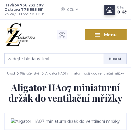
Havířov 736 232 307
0
ks
Ostrava 778 585 851
CZK
0 Kč
Po-Pá, 9-18 hod. So 9-12 h.
Menu
Hledat
Úvod
Příslušenství
Aligator HA07 miniaturní držák do ventilační mřížky
Aligator HA07 miniaturní
držák do ventilační mřížky