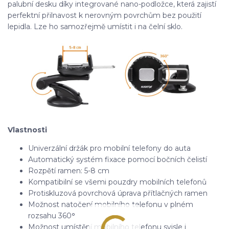
palubní desku díky integrované nano-podložce, která zajistí
perfektní přilnavost k nerovným povrchům bez použití
lepidla. Lze ho samozřejmě umístit i na čelní sklo.
Vlastnosti
Univerzální držák pro mobilní telefony do auta
Automatický systém fixace pomocí bočních čelistí
Rozpětí ramen: 5-8 cm
Kompatibilní se všemi pouzdry mobilních telefonů
Protiskluzová povrchová úprava přítlačných ramen
Možnost natočení mobilního telefonu v plném
rozsahu 360
°
Možnost umístění mobilního telefonu svisle i