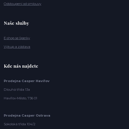
Odstoupení od smlouvy
Naše služby
E-shop se šperky
Výkup a zástava
Kde nás najdete
Prodejna Casper Havířov
Dlouhá třída 13a
Havířov-Město, 736 01
Prodejna Casper Ostrava
Sokolská třída 104/2