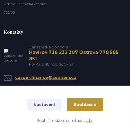
Ostrava-Moravská Ostrava
702 00
Kontakty
Zákaznická podpora
Havířov 736 232 307 Ostrava 778 585
851
Po-Pá, 9-18 hod. So 9-12 h.
casper.finance@seznam.cz
Souhlasím
Nastavení
Souhlas můžete odmítnout
zde
.
Vytvořeno na
Eshop-rychle.cz