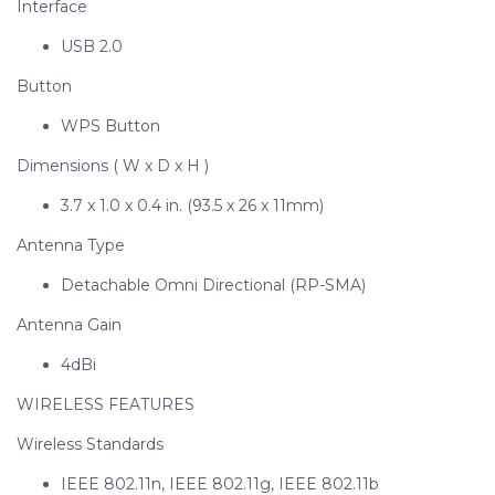
Interface
USB 2.0
Button
WPS Button
Dimensions ( W x D x H )
3.7 x 1.0 x 0.4 in. (93.5 x 26 x 11mm)
Antenna Type
Detachable Omni Directional (RP-SMA)
Antenna Gain
4dBi
WIRELESS FEATURES
Wireless Standards
IEEE 802.11n, IEEE 802.11g, IEEE 802.11b