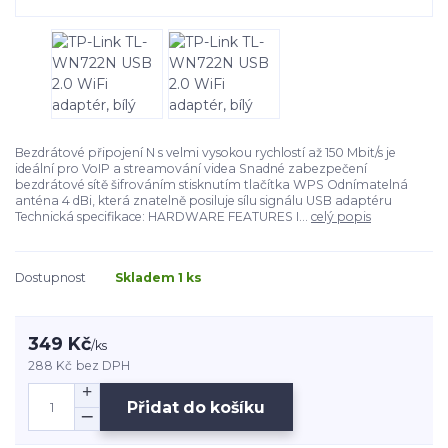
Bezdrátové připojení N s velmi vysokou rychlostí až 150 Mbit/s je
ideální pro VoIP a streamování videa Snadné zabezpečení
bezdrátové sítě šifrováním stisknutím tlačítka WPS Odnímatelná
anténa 4 dBi, která znatelně posiluje sílu signálu USB adaptéru
Technická specifikace: HARDWARE FEATURES I...
celý popis
Dostupnost
Skladem 1 ks
349 Kč
/
ks
288 Kč
bez DPH
Přidat do košíku