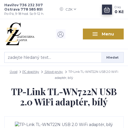
Havířov 736 232 307
0
ks
Ostrava 778 585 851
CZK
0 Kč
Po-Pá, 9-18 hod. So 9-12 h.
Menu
Hledat
Úvod
PC doplňky
Síťové prvky
TP-Link TL-WN722N USB 2.0 WiFi
adaptér, bílý
TP-Link TL-WN722N USB
2.0 WiFi adaptér, bílý