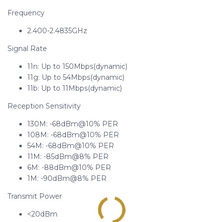
Frequency
2.400-2.4835GHz
Signal Rate
11n: Up to 150Mbps(dynamic)
11g: Up to 54Mbps(dynamic)
11b: Up to 11Mbps(dynamic)
Reception Sensitivity
130M: -68dBm@10% PER
108M: -68dBm@10% PER
54M: -68dBm@10% PER
11M: -85dBm@8% PER
6M: -88dBm@10% PER
1M: -90dBm@8% PER
Transmit Power
<20dBm