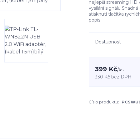
nejlepší streaming HD v
vysílání signálu Snadná
stisknutí tlačítka rych
popis
Dostupnost
399 Kč
/
ks
330 Kč
bez DPH
Číslo produktu:
PCSWU