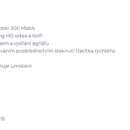
tér 300 Mbit/s
ing HD videa a VoIP
jem a vysílání signálu
váním prostřednictvím stisknutí tlačítka rychlého
ňuje umístění
11b