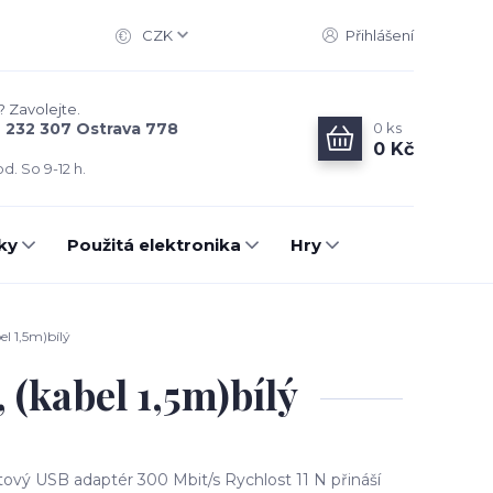
CZK
Přihlášení
? Zavolejte.
0
ks
6 232 307 Ostrava 778
0 Kč
d. So 9-12 h.
ky
Použitá elektronika
Hry
l 1,5m)bílý
(kabel 1,5m)bílý
vý USB adaptér 300 Mbit/s Rychlost 11 N přináší