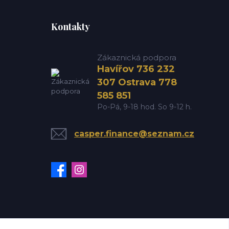
Kontakty
Zákaznická podpora
Havířov 736 232
307 Ostrava 778
585 851
Po-Pá, 9-18 hod. So 9-12 h.
casper.finance@seznam.cz