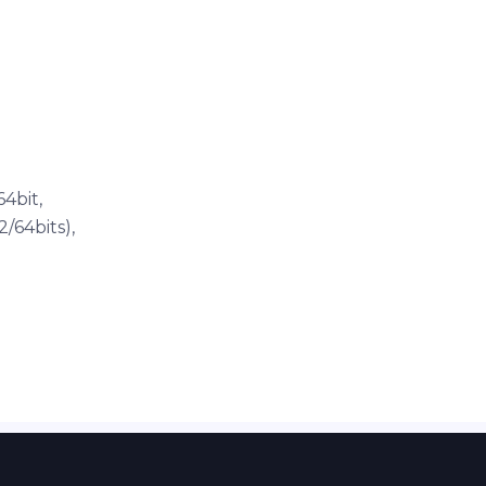
4bit,
/64bits),