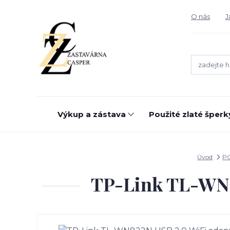
O nás
J
Výkup a zástava
Použité zlaté šperk
Úvod
PC
TP-Link TL-WN82