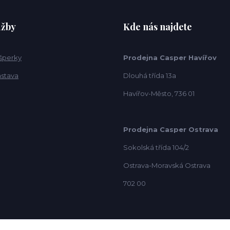
užby
Kde nás najdete
 šperky
Prodejna Casper Havířov
ástava
Dlouhá třída 13a
Havířov-Město, 736 01
Prodejna Casper Ostrava
Sokolská třída 104/2
Ostrava-Moravská Ostrava
702 00