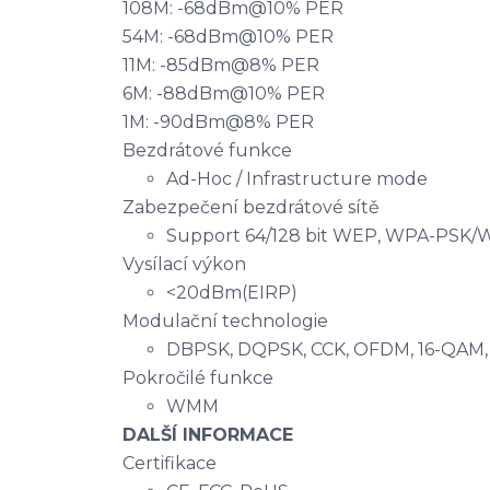
108M: -68dBm@10% PER
54M: -68dBm@10% PER
11M: -85dBm@8% PER
6M: -88dBm@10% PER
1M: -90dBm@8% PER
Bezdrátové funkce
Ad-Hoc / Infrastructure mode
Zabezpečení bezdrátové sítě
Support 64/128 bit WEP, WPA-PSK
Vysílací výkon
<20dBm(EIRP)
Modulační technologie
DBPSK, DQPSK, CCK, OFDM, 16-QAM
Pokročilé funkce
WMM
DALŠÍ INFORMACE
Certifikace