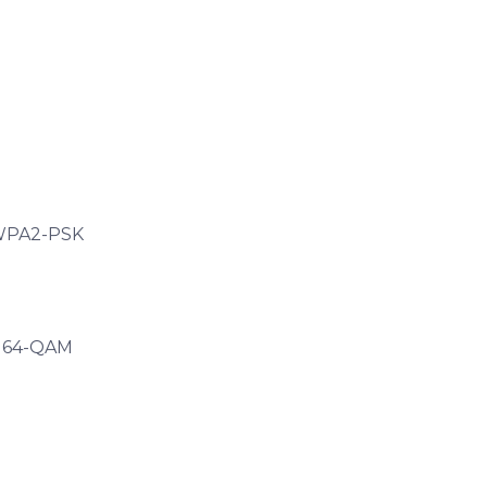
/WPA2-PSK
, 64-QAM