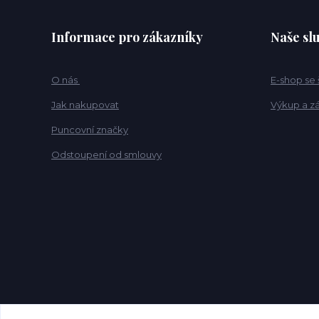
Informace pro zákazníky
Naše sl
O nás
E-shop se
Jak nakupovat
Výkup a z
Puncovní značky
Odstoupení od smlouvy