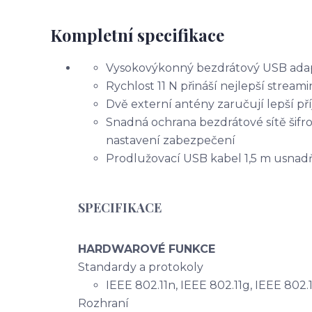
Kompletní specifikace
Vysokovýkonný bezdrátový USB adap
Rychlost 11 N přináší nejlepší stream
Dvě externí antény zaručují lepší pří
Snadná ochrana bezdrátové sítě šifro
nastavení zabezpečení
Prodlužovací USB kabel 1,5 m usnad
SPECIFIKACE
HARDWAROVÉ FUNKCE
Standardy a protokoly
IEEE 802.11n, IEEE 802.11g, IEEE 802.
Rozhraní