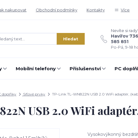
ak nakupovat
Obchodní podmínky
Kontakty
Více
Nevíte si rady
Havířov 73
Hledat
585 851
Po-Pá, 9-18 ho
y
Mobilní telefony
Příslušenství
PC doplň
 doplňky
Síťové prvky
TP-Link TL-WN822N USB 2.0 WiFi adaptér, (kabe
2N USB 2.0 WiFi adaptér, 
Vysokovýkonný bezdráto