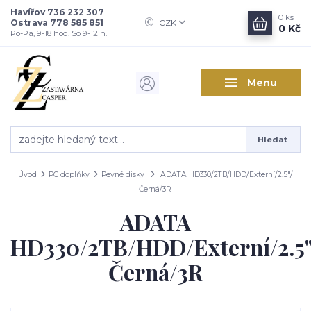
Havířov 736 232 307
0
ks
Ostrava 778 585 851
CZK
0 Kč
Po-Pá, 9-18 hod. So 9-12 h.
Menu
Hledat
Úvod
PC doplňky
Pevné disky
ADATA HD330/2TB/HDD/Externí/2.5"/
Černá/3R
ADATA
HD330/2TB/HDD/Externí/2.5"
Černá/3R