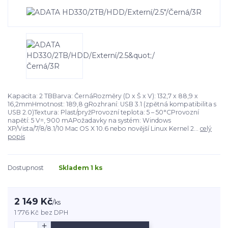
Kapacita: 2 TBBarva: ČernáRozměry (D x Š x V): 132,7 x 88,9 x
16,2mmHmotnost: 189,8 gRozhraní: USB 3.1 (zpětná kompatibilita s
USB 2.0)Textura: Plast/pryžProvozní teplota: 5 – 50°CProvozní
napětí: 5 V=, 900 mAPožadavky na systém: Windows
XP/Vista/7/8/8.1/10 Mac OS X 10.6 nebo novější Linux Kernel 2...
celý
popis
Dostupnost
Skladem 1 ks
2 149 Kč
/
ks
1 776 Kč
bez DPH