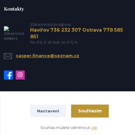
Kontakty
Zákaznická podpora
Havířov 736 232 307 Ostrava 778 585
851
Po-Pá, 9-18 hod. So 9-12 h.
casper.finance@seznam.cz
Vytvořeno na
Eshop-rychle.cz
Souhlasím
Nastavení
Souhlas můžete odmítnout
zde
.