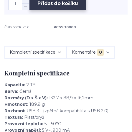
Přidat do košíku
Číslo produktu:
PCSSD0008
Kompletní specifikace
Komentáře
0
Kompletní specifikace
Kapacita:
2 TB
Barva:
Černá
Rozměry (D x Š x V):
132,7 x 88,9 x 16,2mm
Hmotnost:
189,8 g
Rozhraní:
USB 3.1 (zpětná kompatibilita s USB 2.0)
Textura:
Plast/pryž
Provozní teplota:
5 – 50°C
Provozní napětí:
5 V=, 900 mA