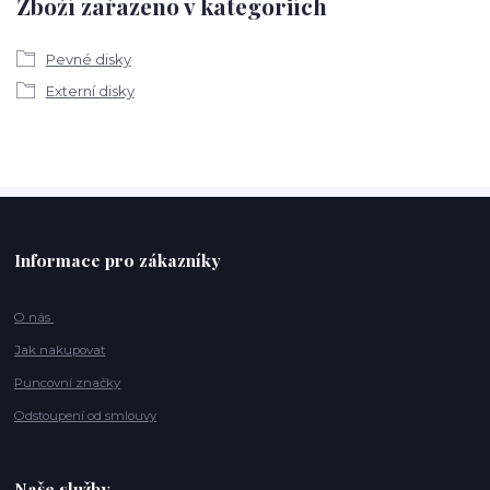
Zboží zařazeno v kategoriích
Pevné disky
Externí disky
Informace pro zákazníky
O nás
Jak nakupovat
Puncovní značky
Odstoupení od smlouvy
Naše služby