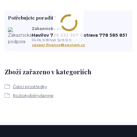
Potřebujete poradit?
Zákaznická podpora
Havířov 736 232 307 Ostrava 778 585 851
Po-Pá, 9-18 hod. So 9-12 h.
casper.finance@seznam.cz
Zboží zařazeno v kategoriích
Čistící prostředky
Roztoky/pěny/spreje