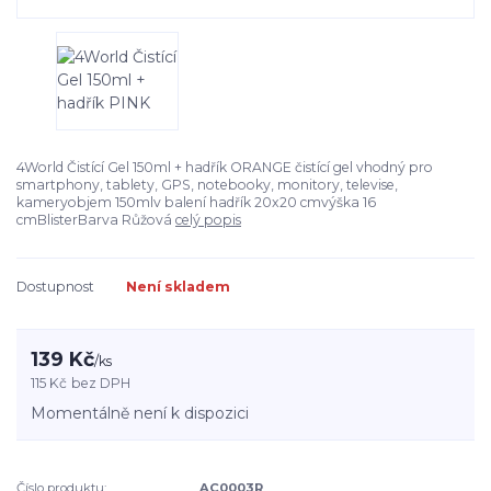
4World Čistící Gel 150ml + hadřík ORANGE čistící gel vhodný pro
smartphony, tablety, GPS, notebooky, monitory, televise,
kameryobjem 150mlv balení hadřík 20x20 cmvýška 16
cmBlisterBarva Růžová
celý popis
Dostupnost
Není skladem
139 Kč
/
ks
115 Kč
bez DPH
Momentálně není k dispozici
Číslo produktu:
AC0003R