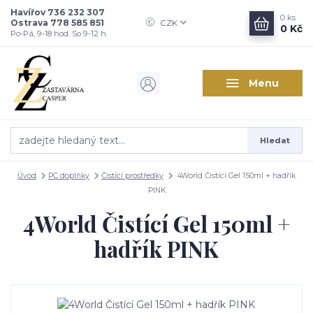
Havířov 736 232 307
0
ks
Ostrava 778 585 851
CZK
0 Kč
Po-Pá, 9-18 hod. So 9-12 h.
Menu
Hledat
Úvod
PC doplňky
Čistící prostředky
4World Čistící Gel 150ml + hadřík
PINK
4World Čistící Gel 150ml +
hadřík PINK