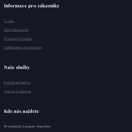
Informace pro zákazníky
O nás
Jak nakupovat
Puncovní značky
Odstoupení od smlouvy
Naše služby
E-shop se šperky
Výkup a zástava
Kde nás najdete
Prodejna Casper Havířov