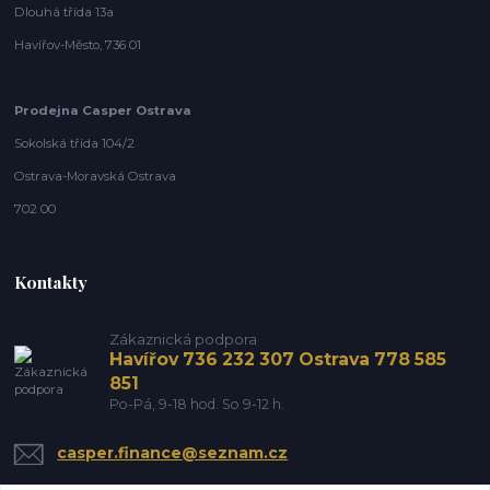
Dlouhá třída 13a
Havířov-Město, 736 01
Prodejna Casper Ostrava
Sokolská třída 104/2
Ostrava-Moravská Ostrava
702 00
Kontakty
Zákaznická podpora
Havířov 736 232 307 Ostrava 778 585
851
Po-Pá, 9-18 hod. So 9-12 h.
casper.finance@seznam.cz