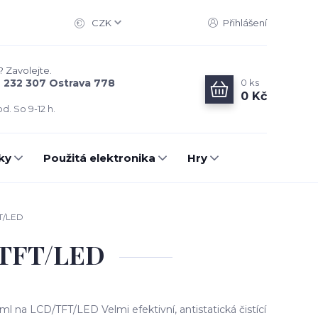
CZK
Přihlášení
? Zavolejte.
0
ks
6 232 307 Ostrava 778
0 Kč
d. So 9-12 h.
ky
Použitá elektronika
Hry
FT/LED
/TFT/LED
ml na LCD/TFT/LED Velmi efektivní, antistatická čistící