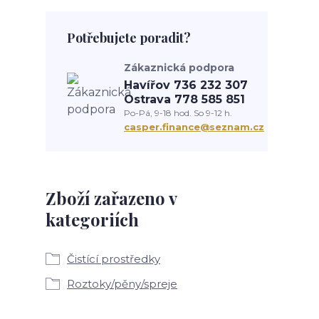
Potřebujete poradit?
Zákaznická podpora
Havířov 736 232 307
Ostrava 778 585 851
Po-Pá, 9-18 hod. So 9-12 h.
casper.finance@seznam.cz
Zboží zařazeno v
kategoriích
Čistící prostředky
Roztoky/pěny/spreje