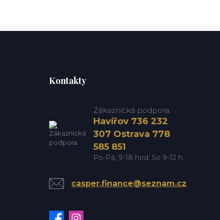
Kontakty
Zákaznická podpora
Havířov 736 232
307 Ostrava 778
585 851
Po-Pá, 9-18 hod. So 9-12 h.
casper.finance@seznam.cz