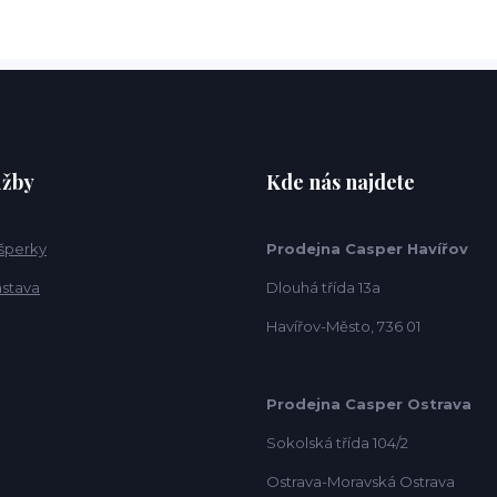
užby
Kde nás najdete
 šperky
Prodejna Casper Havířov
ástava
Dlouhá třída 13a
Havířov-Město, 736 01
Prodejna Casper Ostrava
Sokolská třída 104/2
Ostrava-Moravská Ostrava