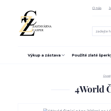
O nás
J
Výkup a zástava
Použité zlaté šperk
Úvod
4World 