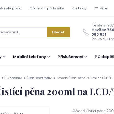
ak nakupovat
Obchodní podmínky
Kontakty
Více
Nevíte si rady
Havířov 73
Hledat
585 851
Po-Pá, 9-18 ho
y
Mobilní telefony
Příslušenství
PC doplň
PC doplňky
Čistící prostředky
4World Čistící pěna 200ml na LCD/T
Čistící pěna 200ml na LCD
4World Čistící pěna 200