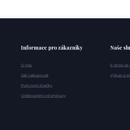
Informace pro zákazníky
Naše sl
O nás
E-shop se
Jak nakupovat
Výkup a z
Puncovní značky
Odstoupení od smlouvy