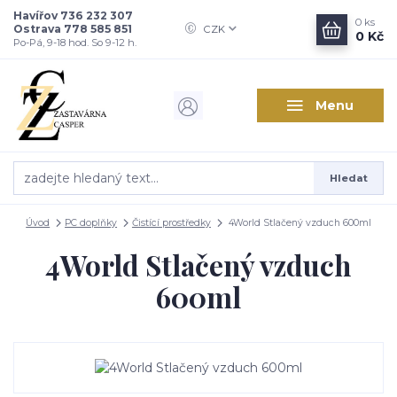
Havířov 736 232 307
0
ks
Ostrava 778 585 851
CZK
0 Kč
Po-Pá, 9-18 hod. So 9-12 h.
Menu
Hledat
Úvod
PC doplňky
Čistící prostředky
4World Stlačený vzduch 600ml
4World Stlačený vzduch
600ml