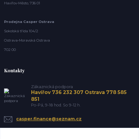
Havířov-Město, 736 01
Prodejna Casper Ostrava
Sokolská třída 104/2
Ostrava-Moravská Ostrava
702 00
Kontakty
Zákaznická podpora
Havířov 736 232 307 Ostrava 778 585
851
Po-Pá, 9-18 hod. So 9-12 h.
casper.finance@seznam.cz