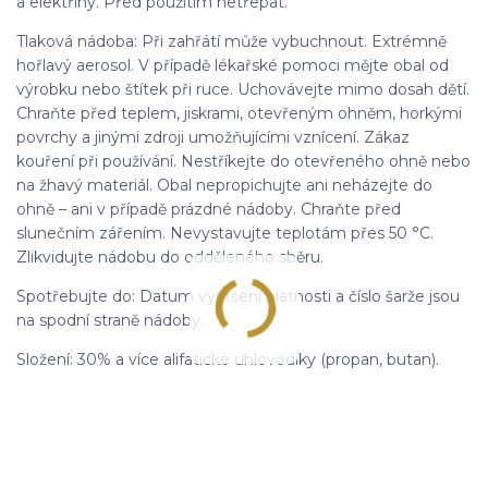
a elektřiny. Před použitím netřepat.
Tlaková nádoba: Při zahřátí může vybuchnout. Extrémně
hořlavý aerosol. V případě lékařské pomoci mějte obal od
výrobku nebo štítek při ruce. Uchovávejte mimo dosah dětí.
Chraňte před teplem, jiskrami, otevřeným ohněm, horkými
povrchy a jinými zdroji umožňujícími vznícení. Zákaz
kouření při používání. Nestříkejte do otevřeného ohně nebo
na žhavý materiál. Obal nepropichujte ani neházejte do
ohně – ani v případě prázdné nádoby. Chraňte před
slunečním zářením. Nevystavujte teplotám přes 50 °C.
Zlikvidujte nádobu do odděleného sběru.
Spotřebujte do: Datum vypršení platnosti a číslo šarže jsou
na spodní straně nádoby.
Složení: 30% a více alifatické uhlovodíky (propan, butan).