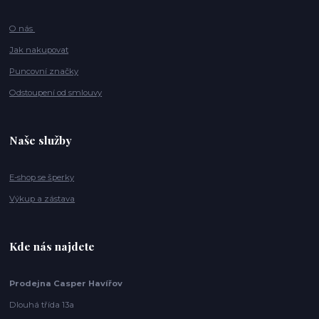
O nás
Jak nakupovat
Puncovní značky
Odstoupení od smlouvy
Naše služby
E-shop se šperky
Výkup a zástava
Kde nás najdete
Prodejna Casper Havířov
Dlouhá třída 13a