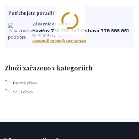
Potřebujete poradit?
Zákaznická podpora
Havířov 736 232 307 Ostrava 778 585 851
Po-Pá, 9-18 hod. So 9-12 h.
casper.finance@seznam.cz
Zboží zařazeno v kategoriích
Pevné disky
SSD disky