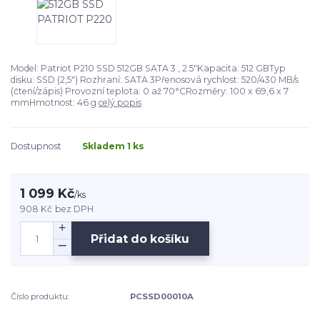
Model: Patriot P210 SSD 512GB SATA 3 , 2.5"Kapacita: 512 GBTyp
disku: SSD (2,5") Rozhraní: SATA 3Přenosová rychlost: 520/430 MB/s
(čtení/zápis) Provozní teplota: 0 až 70°CRozměry: 100 x 69,6 x 7
mmHmotnost: 46 g
celý popis
Dostupnost
Skladem 1 ks
1 099 Kč
/
ks
908 Kč
bez DPH
Přidat do košíku
Číslo produktu:
PCSSD00010A