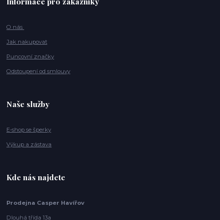
Informace pro zákazníky
O nás
Jak nakupovat
Puncovní značky
Odstoupení od smlouvy
Naše služby
E-shop se šperky
Výkup a zástava
Kde nás najdete
Prodejna Casper Havířov
Dlouhá třída 13a