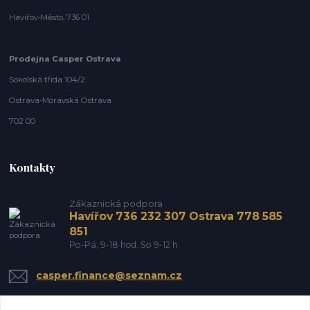
Havířov-Město, 736 01
Prodejna Casper Ostrava
Sokolská třída 104/2
Ostrava-Moravská Ostrava
702 00
Kontakty
Zákaznická podpora
Havířov 736 232 307 Ostrava 778 585
851
Po-Pá, 9-18 hod. So 9-12 h.
casper.finance@seznam.cz