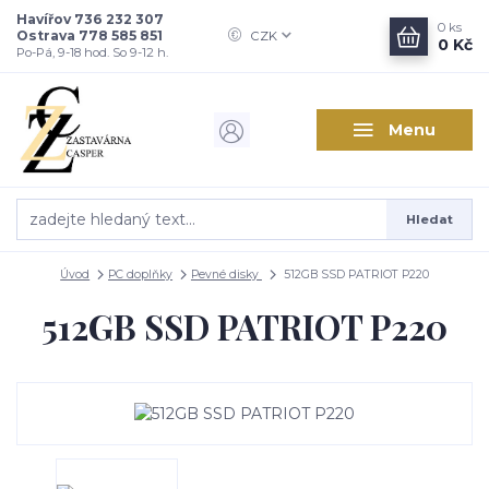
Havířov 736 232 307
0
ks
Ostrava 778 585 851
CZK
0 Kč
Po-Pá, 9-18 hod. So 9-12 h.
Menu
Hledat
Úvod
PC doplňky
Pevné disky
512GB SSD PATRIOT P220
512GB SSD PATRIOT P220