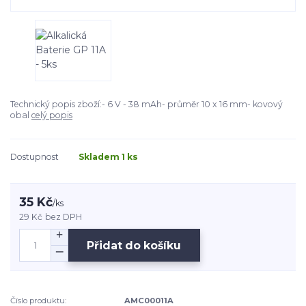
Technický popis zboží:- 6 V - 38 mAh- průměr 10 x 16 mm- kovový
obal
celý popis
Dostupnost
Skladem 1 ks
35 Kč
/
ks
29 Kč
bez DPH
Přidat do košíku
Číslo produktu:
AMC00011A