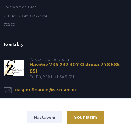
Sokolská třída 104/2
Ostrava-Moravská Ostrava
702 00
Kontakty
Zákaznická podpora
Havířov 736 232 307 Ostrava 778 585
851
Po-Pá, 9-18 hod. So 9-12 h.
casper.finance@seznam.cz
Souhlasím
Nastavení