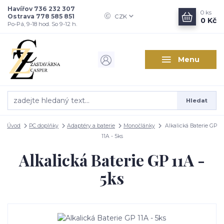
Havířov 736 232 307
0
ks
Ostrava 778 585 851
CZK
0 Kč
Po-Pá, 9-18 hod. So 9-12 h.
Menu
Hledat
Úvod
PC doplňky
Adaptéry a baterie
Monočlánky
Alkalická Baterie GP
11A - 5ks
Alkalická Baterie GP 11A -
5ks