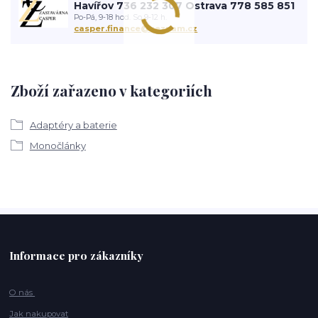
Havířov 736 232 307 Ostrava 778 585 851
Po-Pá, 9-18 hod. So 9-12 h.
casper.finance@seznam.cz
Zboží zařazeno v kategoriích
Adaptéry a baterie
Monočlánky
Informace pro zákazníky
O nás
Jak nakupovat