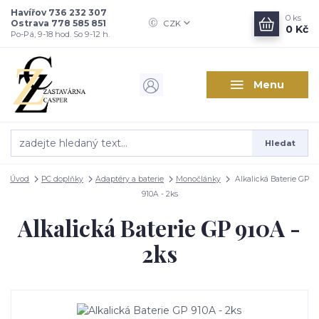
Havířov 736 232 307
0
ks
Ostrava 778 585 851
CZK
0 Kč
Po-Pá, 9-18 hod. So 9-12 h.
Menu
Hledat
Úvod
PC doplňky
Adaptéry a baterie
Monočlánky
Alkalická Baterie GP
910A - 2ks
Alkalická Baterie GP 910A -
2ks