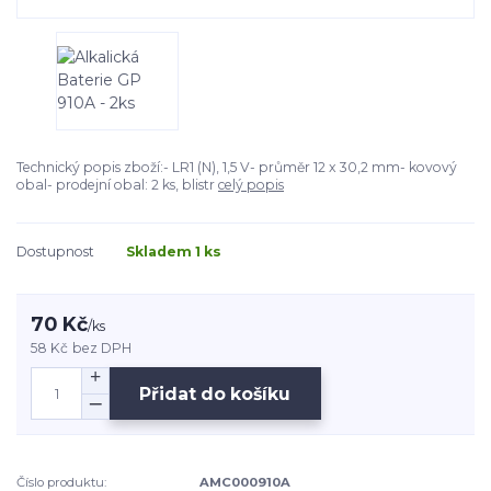
Technický popis zboží:- LR1 (N), 1,5 V- průměr 12 x 30,2 mm- kovový
obal- prodejní obal: 2 ks, blistr
celý popis
Dostupnost
Skladem 1 ks
70 Kč
/
ks
58 Kč
bez DPH
Přidat do košíku
Číslo produktu:
AMC000910A