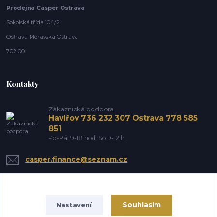
Prodejna Casper Ostrava
Sokolská třída 104/2
Ostrava-Moravská Ostrava
702 00
Kontakty
Zákaznická podpora
Havířov 736 232 307 Ostrava 778 585
851
Po-Pá, 9-18 hod. So 9-12 h.
casper.finance@seznam.cz
Souhlasím
Nastavení