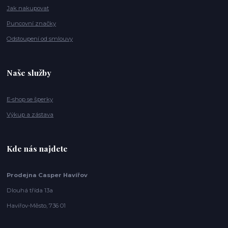
Jak nakupovat
Puncovní značky
Odstoupení od smlouvy
Naše služby
E-shop se šperky
Výkup a zástava
Kde nás najdete
Prodejna Casper Havířov
Dlouhá třída 13a
Havířov-Město, 736 01