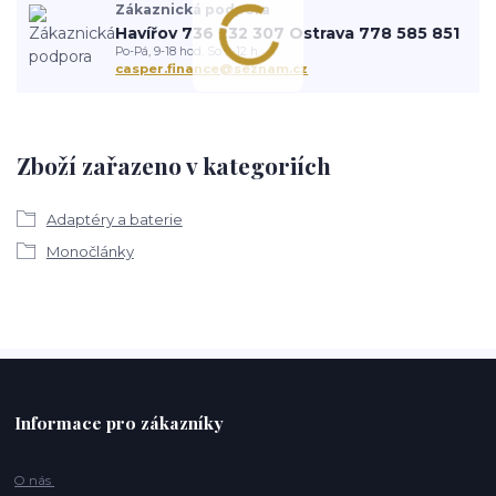
Zákaznická podpora
Havířov 736 232 307 Ostrava 778 585 851
Po-Pá, 9-18 hod. So 9-12 h.
casper.finance@seznam.cz
Zboží zařazeno v kategoriích
Adaptéry a baterie
Monočlánky
Informace pro zákazníky
O nás