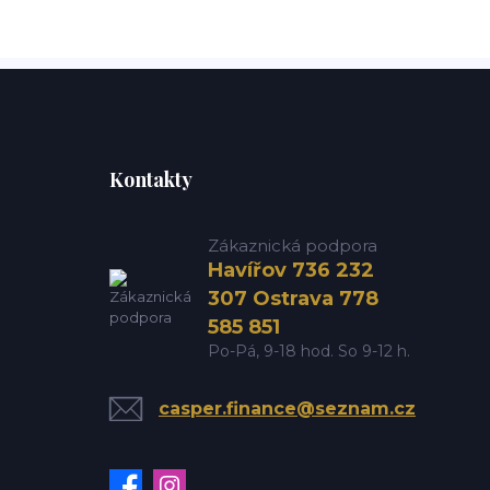
Kontakty
Zákaznická podpora
Havířov 736 232
307 Ostrava 778
585 851
Po-Pá, 9-18 hod. So 9-12 h.
casper.finance@seznam.cz