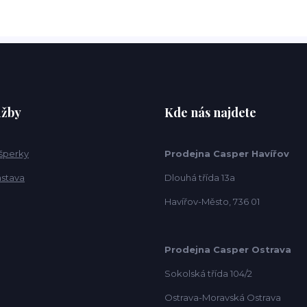
užby
Kde nás najdete
 šperky
Prodejna Casper Havířov
ástava
Dlouhá třída 13a
Havířov-Město, 736 01
Prodejna Casper Ostrava
Sokolská třída 104/2
Ostrava-Moravská Ostrava