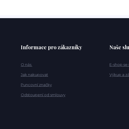
Informace pro zákazníky
Naše sl
O nás
E-shop se
Jak nakupovat
Výkup a z
Puncovní značky
Odstoupení od smlouvy