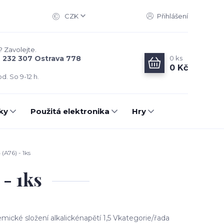
CZK
Přihlášení
? Zavolejte.
0
ks
6 232 307 Ostrava 778
0 Kč
d. So 9-12 h.
ky
Použitá elektronika
Hry
(A76) - 1ks
 - 1ks
ické složení alkalickénapětí 1,5 Vkategorie/řada