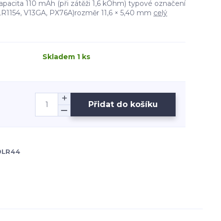
kapacita 110 mAh (při zátěži 1,6 kOhm) typové označení
LR1154, V13GA, PX76A)rozměr 11,6 × 5,40 mm
celý
Skladem 1 ks
Přidat do košíku
0LR44