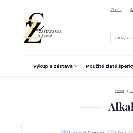
O nás
J
Výkup a zástava
Použité zlaté šperk
Úvod
P
Alkal