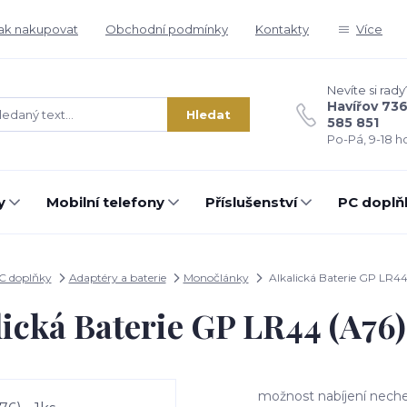
ak nakupovat
Obchodní podmínky
Kontakty
Více
Nevíte si rady
Havířov 73
Hledat
585 851
Po-Pá, 9-18 ho
y
Mobilní telefony
Příslušenství
PC doplň
C doplňky
Adaptéry a baterie
Monočlánky
Alkalická Baterie GP LR44 
ická Baterie GP LR44 (A76)
možnost nabíjení nechem