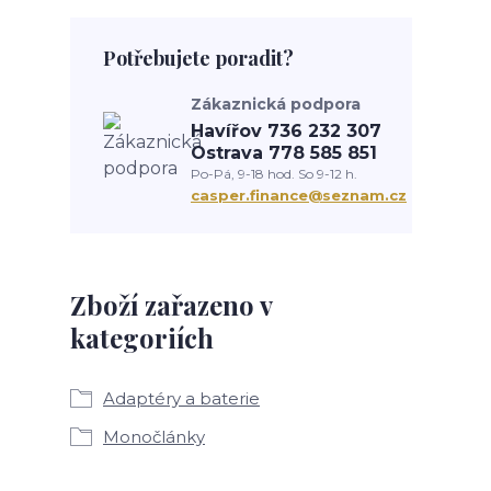
Potřebujete poradit?
Zákaznická podpora
Havířov 736 232 307
Ostrava 778 585 851
Po-Pá, 9-18 hod. So 9-12 h.
casper.finance@seznam.cz
Zboží zařazeno v
kategoriích
Adaptéry a baterie
Monočlánky