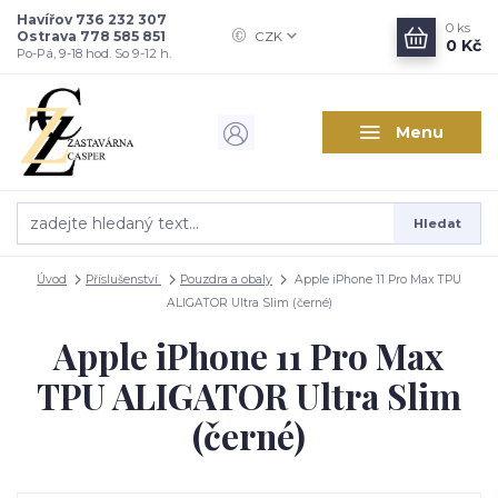
Havířov 736 232 307
0
ks
Ostrava 778 585 851
CZK
0 Kč
Po-Pá, 9-18 hod. So 9-12 h.
Menu
Hledat
Úvod
Příslušenství
Pouzdra a obaly
Apple iPhone 11 Pro Max TPU
ALIGATOR Ultra Slim (černé)
Apple iPhone 11 Pro Max
TPU ALIGATOR Ultra Slim
(černé)