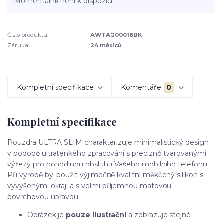
Momentálně není k dispozici
Číslo produktu:
AWTAG00016BK
Záruka:
24 měsíců
Kompletní specifikace
Komentáře
0
Kompletní specifikace
Pouzdra ULTRA SLIM charakterizuje minimalistický design
v podobě ultratenkého zpracování s precizně tvarovanými
výřezy pro pohodlnou obsluhu Vašeho mobilního telefonu.
Při výrobě byl použit výjimečně kvalitní měkčený silikon s
vyvýšenými okraji a s velmi příjemnou matovou
povrchovou úpravou.
Obrázek je
pouze ilustrační
a zobrazuje stejné