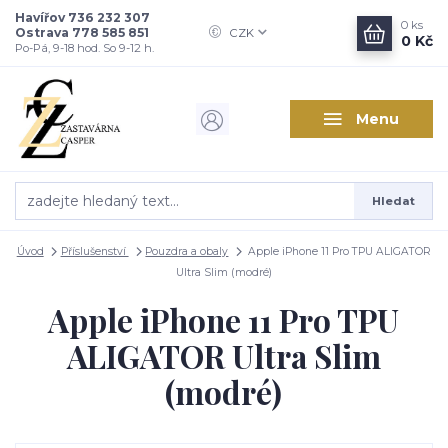
Havířov 736 232 307
0
ks
Ostrava 778 585 851
CZK
0 Kč
Po-Pá, 9-18 hod. So 9-12 h.
Menu
Hledat
Úvod
Příslušenství
Pouzdra a obaly
Apple iPhone 11 Pro TPU ALIGATOR
Ultra Slim (modré)
Apple iPhone 11 Pro TPU
ALIGATOR Ultra Slim
(modré)