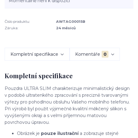
Momentálně není k dispozici
Číslo produktu:
AWTAG00015B
Záruka:
24 měsíců
Kompletní specifikace
Komentáře
0
Kompletní specifikace
Pouzdra ULTRA SLIM charakterizuje minimalistický design
v podobě ultratenkého zpracování s precizně tvarovanými
výřezy pro pohodlnou obsluhu Vašeho mobilního telefonu.
Při výrobě byl použit výjimečně kvalitní měkčený silikon s
vyvýšenými okraji a s velmi příjemnou matovou
povrchovou úpravou.
Obrázek je
pouze ilustrační
a zobrazuje stejné