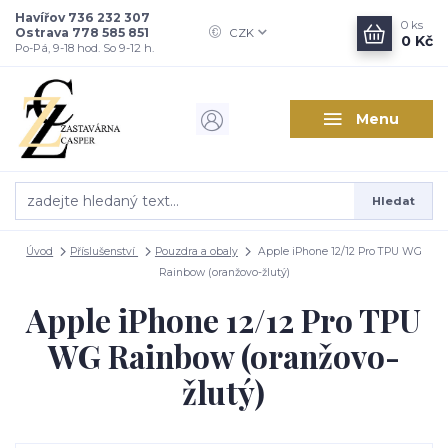
Havířov 736 232 307
0
ks
Ostrava 778 585 851
CZK
0 Kč
Po-Pá, 9-18 hod. So 9-12 h.
Menu
Hledat
Úvod
Příslušenství
Pouzdra a obaly
Apple iPhone 12/12 Pro TPU WG
Rainbow (oranžovo-žlutý)
Apple iPhone 12/12 Pro TPU
WG Rainbow (oranžovo-
žlutý)