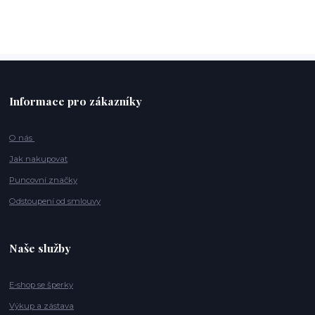
Informace pro zákazníky
O nás
Jak nakupovat
Puncovní značky
Odstoupení od smlouvy
Naše služby
E-shop se šperky
Výkup a zástava