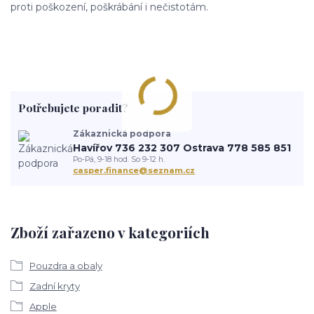
proti poškození, poškrábání i nečistotám.
Potřebujete poradit?
Zákaznická podpora
Havířov 736 232 307 Ostrava 778 585 851
Po-Pá, 9-18 hod. So 9-12 h.
casper.finance@seznam.cz
Zboží zařazeno v kategoriích
Pouzdra a obaly
Zadní kryty
Apple