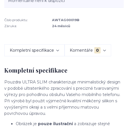
Momentálně není k dispozici
Číslo produktu:
AWTAG00019B
Záruka:
24 měsíců
Kompletní specifikace
Komentáře
0
Kompletní specifikace
Pouzdra ULTRA SLIM charakterizuje minimalistický design
v podobě ultratenkého zpracování s precizně tvarovanými
výřezy pro pohodlnou obsluhu Vašeho mobilního telefonu.
Při výrobě byl použit výjimečně kvalitní měkčený silikon s
vyvýšenými okraji a s velmi příjemnou matovou
povrchovou úpravou.
Obrázek je
pouze ilustrační
a zobrazuje stejné