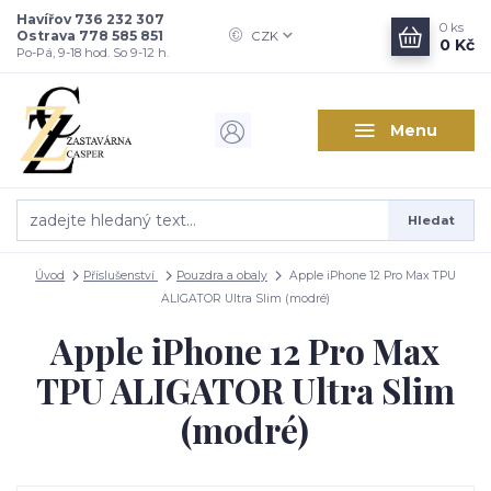
Havířov 736 232 307
0
ks
Ostrava 778 585 851
CZK
0 Kč
Po-Pá, 9-18 hod. So 9-12 h.
Menu
Hledat
Úvod
Příslušenství
Pouzdra a obaly
Apple iPhone 12 Pro Max TPU
ALIGATOR Ultra Slim (modré)
Apple iPhone 12 Pro Max
TPU ALIGATOR Ultra Slim
(modré)