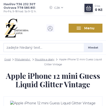
Havířov 736 232 307
0
ks
Ostrava 778 585 851
CZK
0 Kč
Po-Pá, 9-18 hod. So 9-12 h.
Menu
Hledat
Úvod
Příslušenství
Pouzdra a obaly
Apple iPhone 12 mini Guess Liquid
Glitter Vintage
Apple iPhone 12 mini Guess
Liquid Glitter Vintage