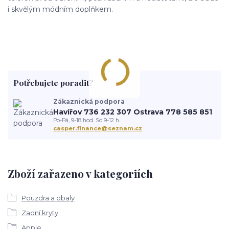
i skvělým módním doplňkem.
Potřebujete poradit?
Zákaznická podpora
Havířov 736 232 307 Ostrava 778 585 851
Po-Pá, 9-18 hod. So 9-12 h.
casper.finance@seznam.cz
Zboží zařazeno v kategoriích
Pouzdra a obaly
Zadní kryty
Apple