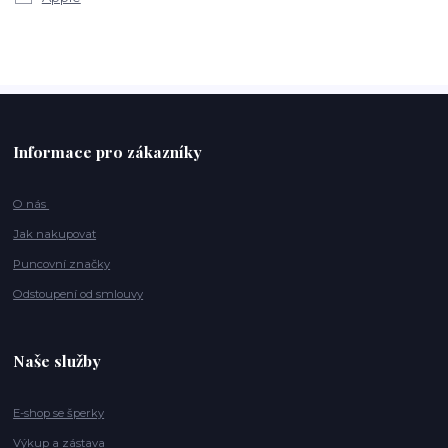
Informace pro zákazníky
O nás
Jak nakupovat
Puncovní značky
Odstoupení od smlouvy
Naše služby
E-shop se šperky
Výkup a zástava