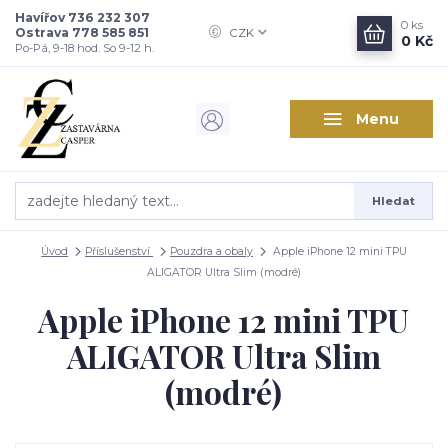
Havířov 736 232 307
0
ks
Ostrava 778 585 851
CZK
0 Kč
Po-Pá, 9-18 hod. So 9-12 h.
Menu
Hledat
Úvod
Příslušenství
Pouzdra a obaly
Apple iPhone 12 mini TPU
ALIGATOR Ultra Slim (modré)
Apple iPhone 12 mini TPU
ALIGATOR Ultra Slim
(modré)