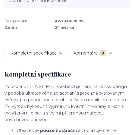
Momentálně není k dispozici
Číslo produktu:
AWTAG00017B
Záruka:
24 měsíců
Kompletní specifikace
Komentáře
0
Kompletní specifikace
Pouzdra ULTRA SLIM charakterizuje minimalistický design
v podobě ultratenkého zpracování s precizně tvarovanými
výřezy pro pohodlnou obsluhu Vašeho mobilního telefonu.
Při výrobě byl použit výjimečně kvalitní měkčený silikon s
vyvýšenými okraji a s velmi příjemnou matovou
povrchovou úpravou.
Obrázek je
pouze ilustrační
a zobrazuje stejné