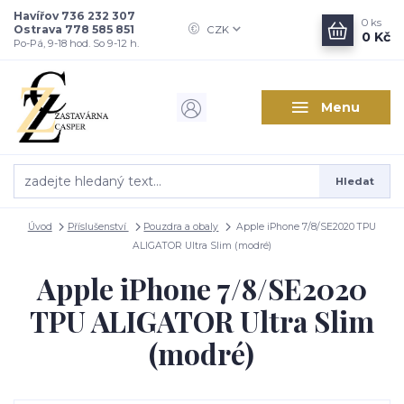
Havířov 736 232 307
0
ks
Ostrava 778 585 851
CZK
0 Kč
Po-Pá, 9-18 hod. So 9-12 h.
Menu
Hledat
Úvod
Příslušenství
Pouzdra a obaly
Apple iPhone 7/8/SE2020 TPU
ALIGATOR Ultra Slim (modré)
Apple iPhone 7/8/SE2020
TPU ALIGATOR Ultra Slim
(modré)