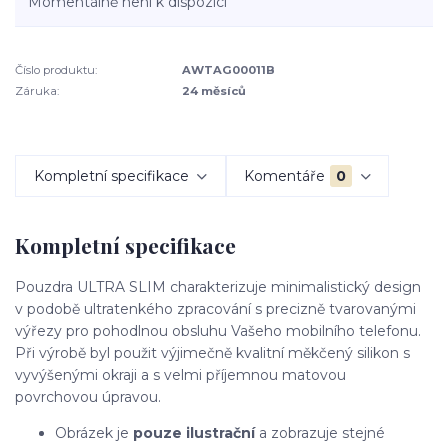
Momentálně není k dispozici
Číslo produktu:
AWTAG00011B
Záruka:
24 měsíců
Kompletní specifikace
Komentáře
0
Kompletní specifikace
Pouzdra ULTRA SLIM charakterizuje minimalistický design
v podobě ultratenkého zpracování s precizně tvarovanými
výřezy pro pohodlnou obsluhu Vašeho mobilního telefonu.
Při výrobě byl použit výjimečně kvalitní měkčený silikon s
vyvýšenými okraji a s velmi příjemnou matovou
povrchovou úpravou.
Obrázek je
pouze ilustrační
a zobrazuje stejné