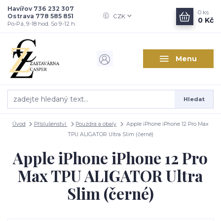
Havířov 736 232 307
0
ks
Ostrava 778 585 851
CZK
0 Kč
Po-Pá, 9-18 hod. So 9-12 h.
Menu
Hledat
Úvod
Příslušenství
Pouzdra a obaly
Apple iPhone iPhone 12 Pro Max
TPU ALIGATOR Ultra Slim (černé)
Apple iPhone iPhone 12 Pro
Max TPU ALIGATOR Ultra
Slim (černé)