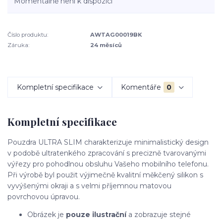
Momentálně není k dispozici
Číslo produktu:
AWTAG00019BK
Záruka:
24 měsíců
Kompletní specifikace
Komentáře
0
Kompletní specifikace
Pouzdra ULTRA SLIM charakterizuje minimalistický design
v podobě ultratenkého zpracování s precizně tvarovanými
výřezy pro pohodlnou obsluhu Vašeho mobilního telefonu.
Při výrobě byl použit výjimečně kvalitní měkčený silikon s
vyvýšenými okraji a s velmi příjemnou matovou
povrchovou úpravou.
Obrázek je
pouze ilustrační
a zobrazuje stejné