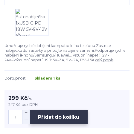
Umožnuje rychlé dobíjení kompatibilního telefonu.Zastrcte
nabíjecku do zásuvky a pripojte nabíjené zarízení.Podporuje rychlé
nabíjení iPhonu/Samsungu/Huawei... Vstupní napetí: 12V -
24V⎓Výstupní napetí USB: 5V⎓3A, 9V⎓2A, 12V⎓1.5A
celý popis
Dostupnost
Skladem 1 ks
299 Kč
/
ks
247 Kč
bez DPH
Přidat do košíku