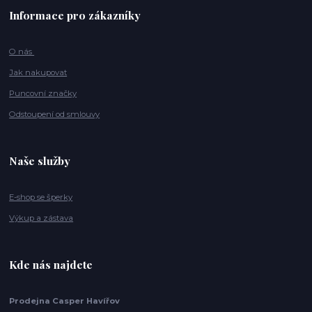
Informace pro zákazníky
O nás
Jak nakupovat
Puncovní značky
Odstoupení od smlouvy
Naše služby
E-shop se šperky
Výkup a zástava
Kde nás najdete
Prodejna Casper Havířov