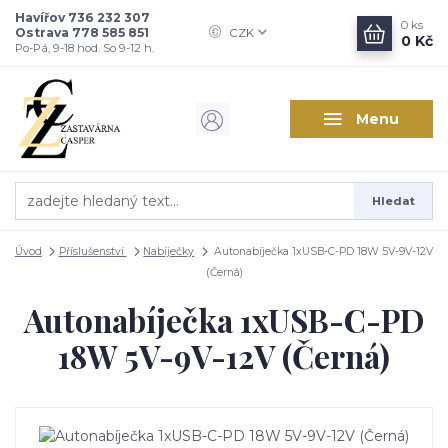
Havířov 736 232 307
0
ks
Ostrava 778 585 851
CZK
0 Kč
Po-Pá, 9-18 hod. So 9-12 h.
Menu
Hledat
Úvod
Příslušenství
Nabíječky
Autonabíječka 1xUSB-C-PD 18W 5V-9V-12V
(Černá)
Autonabíječka 1xUSB-C-PD
18W 5V-9V-12V (Černá)