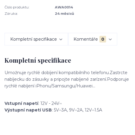
Číslo produktu:
AWA0014
Záruka:
24 měsíců
Kompletní specifikace
Komentáře
0
Kompletní specifikace
Umožnuje rychlé dobíjení kompatibilního telefonu.Zastrcte
nabíjecku do zásuvky a pripojte nabíjené zarízení.Podporuje
rychlé nabíjení iPhonu/Samsungu/Huawei...
Vstupní napetí
: 12V - 24V⎓
Výstupní napetí USB
: 5V⎓3A, 9V⎓2A, 12V⎓1.5A