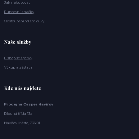
Jak nakupovat
Puncovní značky
Odstoupení od smlouvy
Naše služby
E-shop se šperky
Výkup a zástava
Kde nás najdete
Prodejna Casper Havířov
Dlouhá třída 13a
Havířov-Město, 736 01