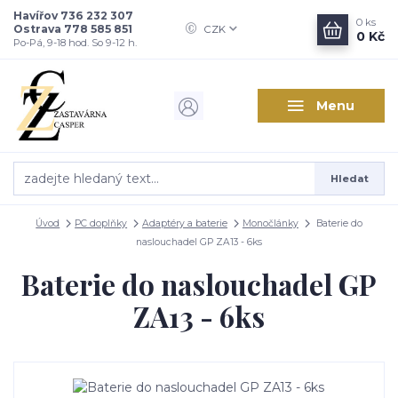
Havířov 736 232 307
0
ks
Ostrava 778 585 851
CZK
0 Kč
Po-Pá, 9-18 hod. So 9-12 h.
Menu
Hledat
Úvod
PC doplňky
Adaptéry a baterie
Monočlánky
Baterie do
naslouchadel GP ZA13 - 6ks
Baterie do naslouchadel GP
ZA13 - 6ks