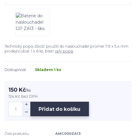
Technický popis zboží: použití do naslouchadel průměr 7,9 x 5,4 mm
prodejní obal: 1 x 6 ks, blistr
celý popis
Dostupnost
Skladem 1 ks
150 Kč
/
ks
124 Kč
bez DPH
Přidat do košíku
Číslo produktu:
AMC000ZA13