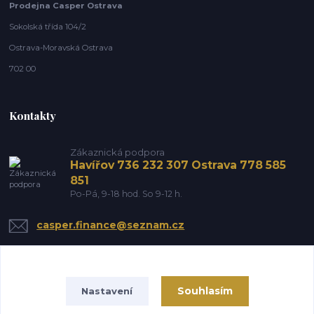
Prodejna Casper Ostrava
Sokolská třída 104/2
Ostrava-Moravská Ostrava
702 00
Kontakty
Zákaznická podpora
Havířov 736 232 307 Ostrava 778 585
851
Po-Pá, 9-18 hod. So 9-12 h.
casper.finance@seznam.cz
Souhlasím
Nastavení