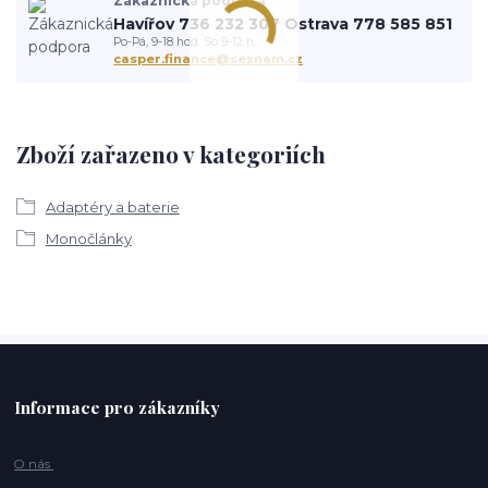
Zákaznická podpora
Havířov 736 232 307 Ostrava 778 585 851
Po-Pá, 9-18 hod. So 9-12 h.
casper.finance@seznam.cz
Zboží zařazeno v kategoriích
Adaptéry a baterie
Monočlánky
Informace pro zákazníky
O nás