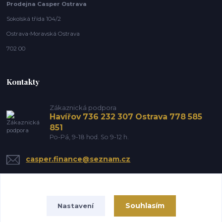
Prodejna Casper Ostrava
Sokolská třída 104/2
Ostrava-Moravská Ostrava
702 00
Kontakty
Zákaznická podpora
Havířov 736 232 307 Ostrava 778 585
851
Po-Pá, 9-18 hod. So 9-12 h.
casper.finance@seznam.cz
Souhlasím
Nastavení