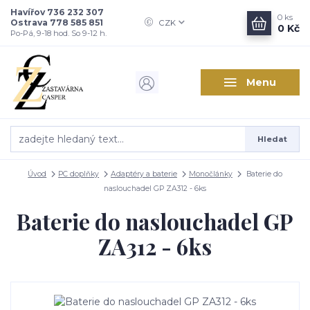
Havířov 736 232 307
0
ks
Ostrava 778 585 851
CZK
0 Kč
Po-Pá, 9-18 hod. So 9-12 h.
Menu
Hledat
Úvod
PC doplňky
Adaptéry a baterie
Monočlánky
Baterie do
naslouchadel GP ZA312 - 6ks
Baterie do naslouchadel GP
ZA312 - 6ks