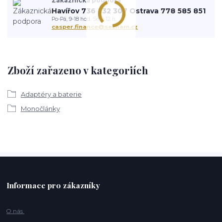
Zákaznická podpora
Havířov 736 232 307 Ostrava 778 585 851
Po-Pá, 9-18 hod. So 9-12 h.
casper.finance@seznam.cz
Zboží zařazeno v kategoriích
Adaptéry a baterie
Monočlánky
Informace pro zákazníky
O nás