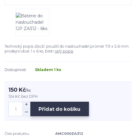
Technický popis zboží: použití do naslouchadel průměr 7,9 x 3,6 mm
prodejní obal: 1 x 6 ks, blistr
celý popis
Dostupnost
Skladem 1 ks
150 Kč
/
ks
124 Kč
bez DPH
Přidat do košíku
Číslo produktu:
AMC000ZA312