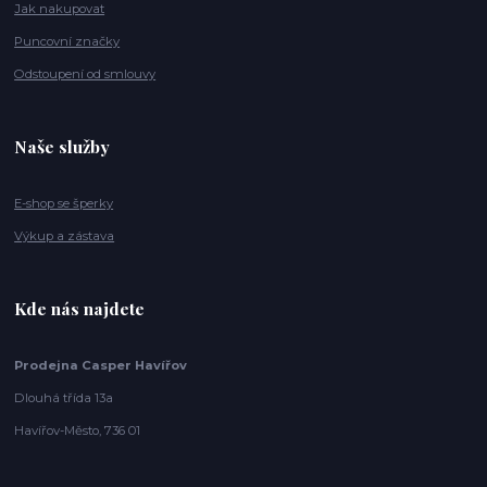
Jak nakupovat
Puncovní značky
Odstoupení od smlouvy
Naše služby
E-shop se šperky
Výkup a zástava
Kde nás najdete
Prodejna Casper Havířov
Dlouhá třída 13a
Havířov-Město, 736 01