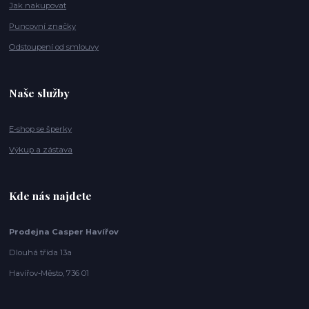
Jak nakupovat
Puncovní značky
Odstoupení od smlouvy
Naše služby
E-shop se šperky
Výkup a zástava
Kde nás najdete
Prodejna Casper Havířov
Dlouhá třída 13a
Havířov-Město, 736 01