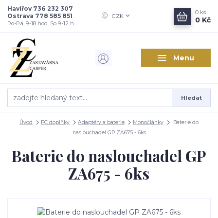
Havířov 736 232 307
0
ks
Ostrava 778 585 851
CZK
0 Kč
Po-Pá, 9-18 hod. So 9-12 h.
Menu
Hledat
Úvod
PC doplňky
Adaptéry a baterie
Monočlánky
Baterie do
naslouchadel GP ZA675 - 6ks
Baterie do naslouchadel GP
ZA675 - 6ks