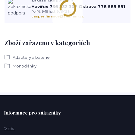
Zákaznická podpora
Havířov 736 232 307 Ostrava 778 585 851
Po-Pá, 9-18 hod. So 9-12 h.
casper.finance@seznam.cz
Zboží zařazeno v kategoriích
Adaptéry a baterie
Monočlánky
Informace pro zákazníky
O nás