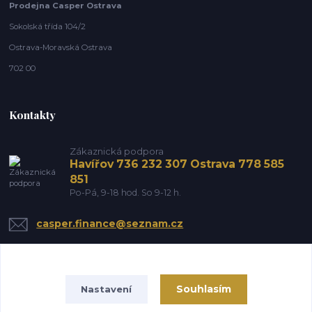
Prodejna Casper Ostrava
Sokolská třída 104/2
Ostrava-Moravská Ostrava
702 00
Kontakty
Zákaznická podpora
Havířov 736 232 307 Ostrava 778 585
851
Po-Pá, 9-18 hod. So 9-12 h.
casper.finance@seznam.cz
Souhlasím
Nastavení