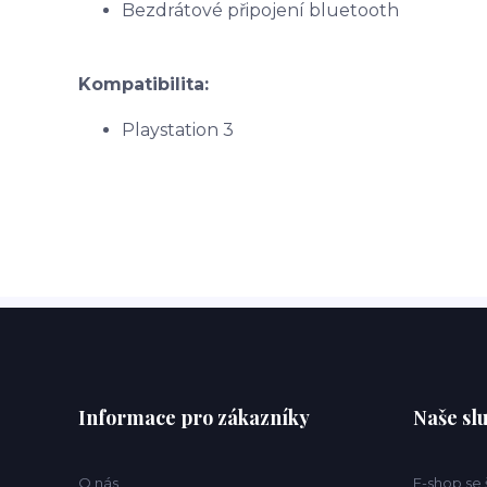
Bezdrátové připojení bluetooth
Kompatibilita:
Playstation 3
Informace pro zákazníky
Naše sl
O nás
E-shop se