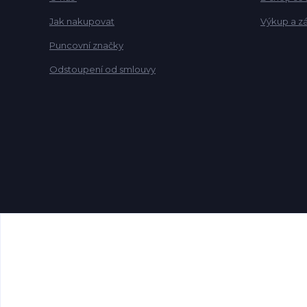
Jak nakupovat
Výkup a z
Puncovní značky
Odstoupení od smlouvy