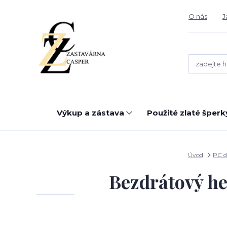
O nás
J
Výkup a zástava
Použité zlaté šperk
Úvod
PC d
Bezdrátový h