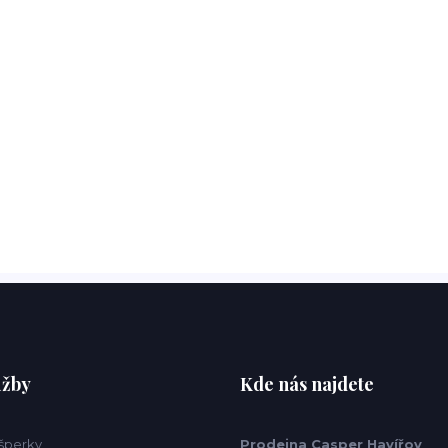
užby
Kde nás najdete
 šperky
Prodejna Casper Havířov