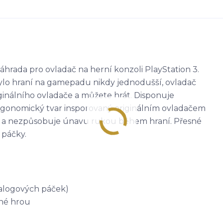
ada pro ovladač na herní konzoli PlayStation 3.
lo hraní na gamepadu nikdy jednodušší, ovladač
iginálního ovladače a můžete hrát. Disponuje
 Ergonomický tvar insporovaný originálním ovladačem
 a nezpůsobuje únavu rukou během hraní. Přesné
 páčky.
analogových páček)
ené hrou