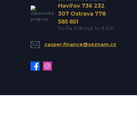
Havířov 736 232
307 Ostrava 778
585 851
Po-Pá, 9-18 hod. So 9-12 h.
casper.finance@seznam.cz