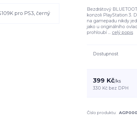
Bezdrátový BLUETOOTH 
konzoli PlayStation 3.
na gamepadu nikdy jedn
jako u originálního ovl
prohloubí ...
celý popis
Dostupnost
399 Kč
/
ks
330 Kč
bez DPH
Číslo produktu:
AGP00