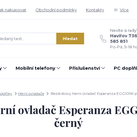
ak nakupovat
Obchodní podmínky
Kontakty
Více
Nevíte si rady
Havířov 73
Hledat
585 851
Po-Pá, 9-18 ho
y
Mobilní telefony
Příslušenství
PC doplň
oplňky
Herní ovladače
Bezdrátový herní ovladač Esperanza EGG109K p
erní ovladač Esperanza EGG
černý