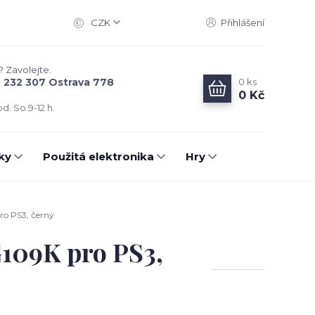
CZK
Přihlášení
? Zavolejte.
0
ks
6 232 307 Ostrava 778
0 Kč
d. So 9-12 h.
ky
Použitá elektronika
Hry
ro PS3, černý
109K pro PS3,