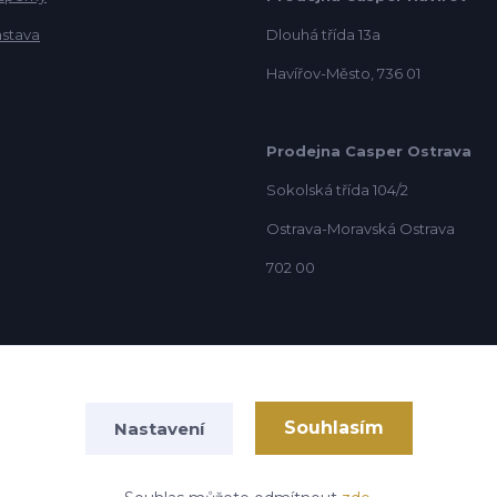
ástava
Dlouhá třída 13a
Havířov-Město, 736 01
Prodejna Casper Ostrava
Sokolská třída 104/2
Ostrava-Moravská Ostrava
702 00
Souhlasím
Nastavení
Vytvořeno na
Eshop-rychle.cz