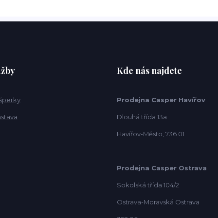
užby
Kde nás najdete
 šperky
Prodejna Casper Havířov
ástava
Dlouhá třída 13a
Havířov-Město, 736 01
Prodejna Casper Ostrava
Sokolská třída 104/2
Ostrava-Moravská Ostrava