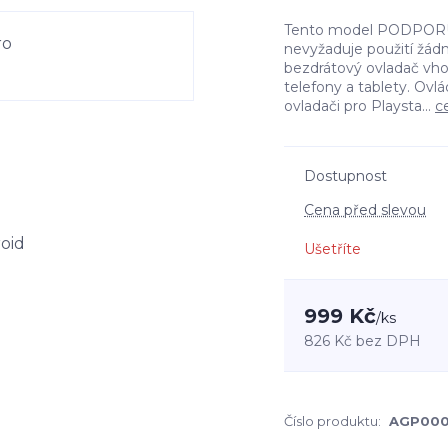
Tento model PODPORUJE 
nevyžaduje použití žá
bezdrátový ovladač vho
telefony a tablety. Ovl
ovladači pro Playsta...
c
Dostupnost
Cena před slevou
Ušetříte
999 Kč
/
ks
826 Kč
bez DPH
Číslo produktu:
AGP00