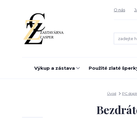
O nás
J
Výkup a zástava
Použité zlaté šperk
Úvod
PC dopl
Bezdrát