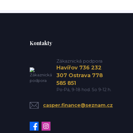
Kontakty
Zákaznická podpora
Havířov 736 232
307 Ostrava 778
585 851
Po-Pá, 9-18 hod. So 9-12 h.
casper.finance@seznam.cz