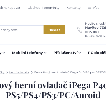
ak nakupovat
Obchodní podmínky
Kontakty
Více
Nevíte si rady
Havířov 73
Hledat
585 851
Po-Pá, 9-18 ho
y
Mobilní telefony
Příslušenství
PC doplň
ňky
Herní ovladače
Bezdrátový herní ovladač iPega P4012A pro PS5/P
ový herní ovladač iPega P4
PS5/PS4/PS3/PC/Anroid