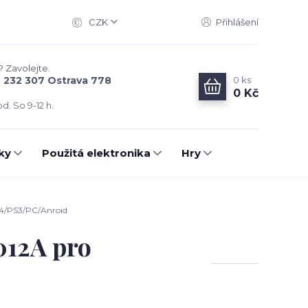
CZK
Přihlášení
? Zavolejte.
0
ks
6 232 307 Ostrava 778
0 Kč
d. So 9-12 h.
ky
Použitá elektronika
Hry
S4/PS3/PC/Anroid
012A pro