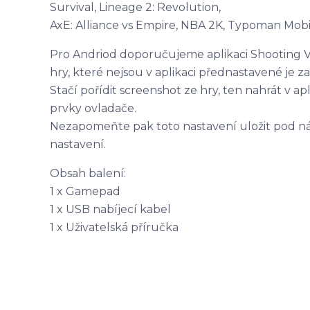
Survival, Lineage 2: Revolution,
AxE: Alliance vs Empire, NBA 2K, Typoman Mobil
Pro Andriod doporučujeme aplikaci Shooting V3
hry, které nejsou v aplikaci přednastavené je z
Stačí pořídit screenshot ze hry, ten nahrát v ap
prvky ovladače.
Nezapomeňte pak toto nastavení uložit pod náz
nastavení.
Obsah balení:
1 x Gamepad
1 x USB nabíjecí kabel
1 x Uživatelská příručka