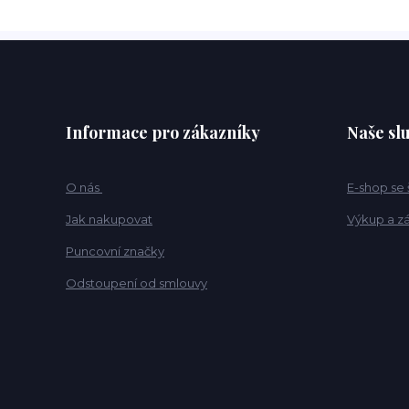
Informace pro zákazníky
Naše sl
O nás
E-shop se
Jak nakupovat
Výkup a z
Puncovní značky
Odstoupení od smlouvy