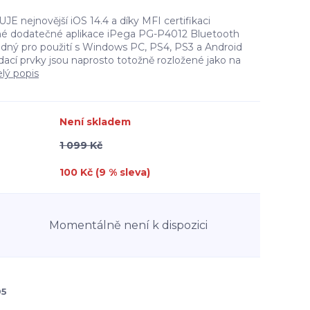
nejnovější iOS 14.4 a díky MFI certifikaci
dné dodatečné aplikace iPega PG-P4012 Bluetooth
dný pro použití s Windows PC, PS4, PS3 a Android
ádací prvky jsou naprosto totožně rozložené jako na
elý popis
Není skladem
1 099 Kč
100 Kč (
9
% sleva)
Momentálně není k dispozici
05