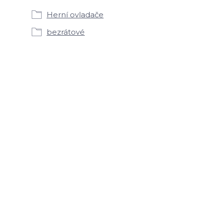
Herní ovladače
bezrátové