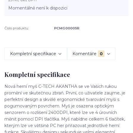
Momentálně není k dispozici
Číslo produktu:
PCMG00005R
Kompletní specifikace
Komentáře
0
Kompletní specifikace
Nová herní myš C-TECH AKANTHA se ve Vašich rukou
promění ve skutečnou zbraň. První, co uživatele zaujme, je
perfektní design a skvělé ergonomické tvarování myši s
pogumovaným povrchem. Myš je osazena optickým
senzorem o rozlišení 2400DPI, které lze ve 4 úrovních
měnit pomocí DPI tlačítka. Myš nabídne celkem 6 tlačítek,
kterým lze ve většině PC her přiřazovat jednotlivé herní
funkce. Skvělému designu sekunduje velmi elegantní