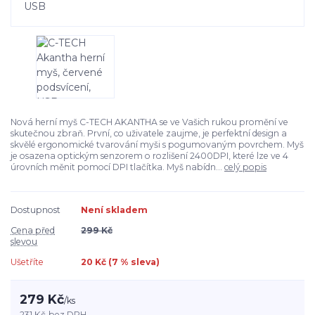
Nová herní myš C-TECH AKANTHA se ve Vašich rukou promění ve
skutečnou zbraň. První, co uživatele zaujme, je perfektní design a
skvělé ergonomické tvarování myši s pogumovaným povrchem. Myš
je osazena optickým senzorem o rozlišení 2400DPI, které lze ve 4
úrovních měnit pomocí DPI tlačítka. Myš nabídn...
celý popis
Dostupnost
Není skladem
Cena před
299 Kč
slevou
Ušetříte
20 Kč (
7
% sleva)
279 Kč
/
ks
231 Kč
bez DPH