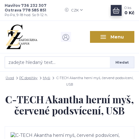
Havířov 736 232 307
0
ks
Ostrava 778 585 851
CZK
0 Kč
Po-Pá, 9-18 hod. So 9-12 h.
Menu
Hledat
Úvod
PC doplňky
Myši
C-TECH Akantha herní myš, červené podsvícení,
USB
C-TECH Akantha herní myš,
červené podsvícení, USB