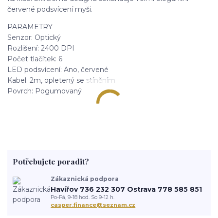
červené podsvícení myši.
PARAMETRY
Senzor: Optický
Rozlišení: 2400 DPI
Počet tlačítek: 6
LED podsvícení: Ano, červené
Kabel: 2m, opletený se stíněním
Povrch: Pogumovaný
Potřebujete poradit?
Zákaznická podpora
Havířov 736 232 307 Ostrava 778 585 851
Po-Pá, 9-18 hod. So 9-12 h.
casper.finance@seznam.cz