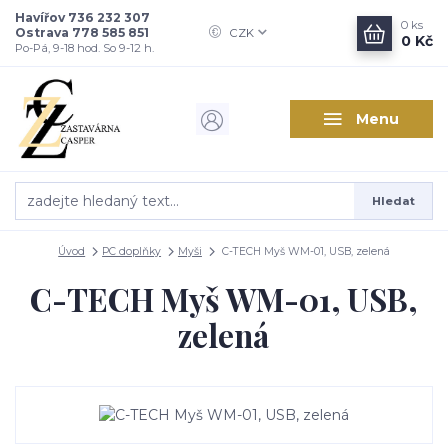
Havířov 736 232 307
0
ks
Ostrava 778 585 851
CZK
0 Kč
Po-Pá, 9-18 hod. So 9-12 h.
Menu
Hledat
Úvod
PC doplňky
Myši
C-TECH Myš WM-01, USB, zelená
C-TECH Myš WM-01, USB,
zelená