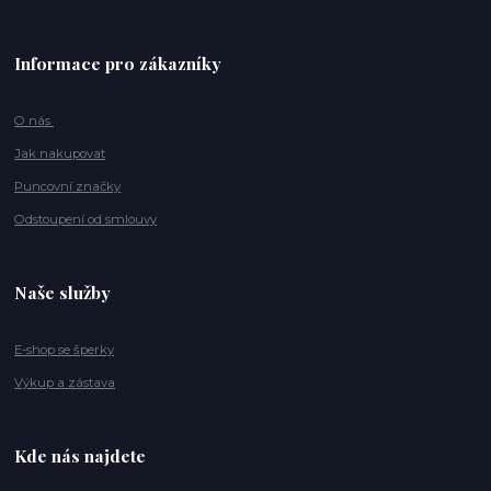
Informace pro zákazníky
O nás
Jak nakupovat
Puncovní značky
Odstoupení od smlouvy
Naše služby
E-shop se šperky
Výkup a zástava
Kde nás najdete