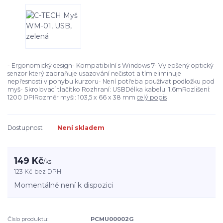
- Ergonomický design- Kompatibilní s Windows 7- Vylepšený optický
senzor který zabraňuje usazování nečistot a tím eliminuje
nepřesnosti v pohybu kurzoru- Není potřeba používat podložku pod
myš- Skrolovací tlačítko Rozhraní: USBDélka kabelu: 1,6mRozlišení:
1200 DPIRozměr myši: 103,5 x 66 x 38 mm
celý popis
Dostupnost
Není skladem
149 Kč
/
ks
123 Kč
bez DPH
Momentálně není k dispozici
Číslo produktu:
PCMU00002G