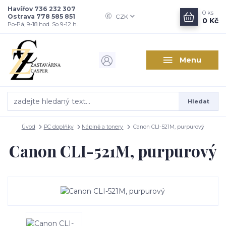
Havířov 736 232 307
0
ks
Ostrava 778 585 851
CZK
0 Kč
Po-Pá, 9-18 hod. So 9-12 h.
Menu
Hledat
Úvod
PC doplňky
Náplně a tonery
Canon CLI-521M, purpurový
Canon CLI-521M, purpurový