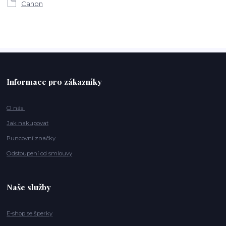
Canon
Informace pro zákazníky
O nás
Jak nakupovat
Puncovní značky
Odstoupení od smlouvy
Naše služby
E-shop se šperky