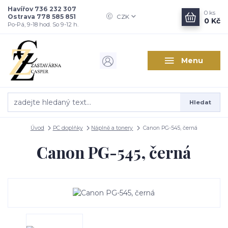
Havířov 736 232 307
0
ks
Ostrava 778 585 851
CZK
0 Kč
Po-Pá, 9-18 hod. So 9-12 h.
Menu
Hledat
Úvod
PC doplňky
Náplně a tonery
Canon PG-545, černá
Canon PG-545, černá