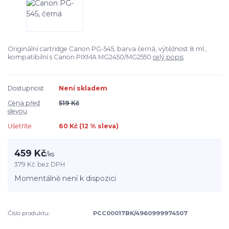
Originální cartridge Canon PG-545, barva černá, výtěžnost 8 ml.,
kompatibilní s Canon PIXMA MG2450/MG2550
celý popis
Dostupnost
Není skladem
Cena před
519 Kč
slevou
Ušetříte
60 Kč (
12
% sleva)
459 Kč
/
ks
379 Kč
bez DPH
Momentálně není k dispozici
Číslo produktu:
PCC00017BK/4960999974507