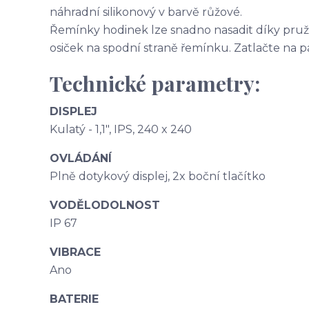
náhradní silikonový v barvě růžové.
Řemínky hodinek lze snadno nasadit díky pruži
osiček na spodní straně řemínku. Zatlačte na pá
Technické parametry:
DISPLEJ
Kulatý - 1,1", IPS, 240 x 240
OVLÁDÁNÍ
Plně dotykový displej, 2x boční tlačítko
VODĚLODOLNOST
IP 67
VIBRACE
Ano
BATERIE