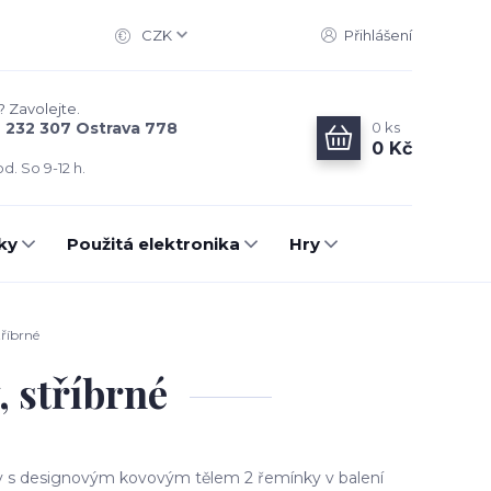
CZK
Přihlášení
? Zavolejte.
0
ks
6 232 307 Ostrava 778
0 Kč
d. So 9-12 h.
ky
Použitá elektronika
Hry
říbrné
 stříbrné
 s designovým kovovým tělem 2 řemínky v balení