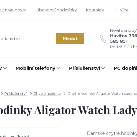
ak nakupovat
Obchodní podmínky
Kontakty
Více
Nevíte si rady
Havířov 73
Hledat
585 851
Po-Pá, 9-18 ho
y
Mobilní telefony
Příslušenství
PC doplň
Příslušenství
Chytré hodinky
Chytré hodinky Aligator Watch Lady, st
odinky Aligator Watch Lady,
Dámské chytré hodinky