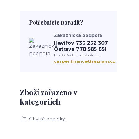
Potřebujete poradit?
Zákaznická podpora
Havířov 736 232 307
Ostrava 778 585 851
Po-Pá, 9-18 hod. So 9-12 h.
casper.finance@seznam.cz
Zboží zařazeno v
kategoriích
Chytré hodinky