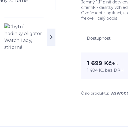
Jemný 1,1“ plně dotykov
ciferník - desítky vzhle
Oznámení z aplikací, u
frekve...
celý popis
Dostupnost
1 699 Kč
/
ks
1 404 Kč
bez DPH
Číslo produktu:
ASW00