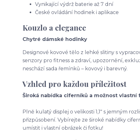
Vynikající výdrž baterie až 7 dní
České ovládání hodinek i aplikace
Kouzlo a elegance
Chytré dámské hodinky
Designové kovové tělo z lehké slitiny s vyprac
senzory pro fitness a zdraví, upozornění, exkl
neschází sada řemínků – kovový i barevný.
Vzhled pro každou příležitost
Široká nabídka ciferníků a možnost vlastní 
Plně kulatý displej o velikosti 1,1" s jemným r
přizpůsobení. Vybírejte ze široké nabídky cifern
umístit i vlastní obrázek či fotku!