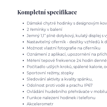
Kompletní specifikace
Dámské chytré hodinky s designovým ko
2 řemínky v balení
Jemný 1,1“ plně dotykový, kulatý displej s
Nastavitelný ciferník - desítky vzhledů k d
Možnost vlastní fotografie na ciferníku
Oznámení z aplikací, upozornění na příc
Měření tepové frekvence 24 hodin denně
Počítadlo ušlých kroků, spálené kalorie, 
Sportovní režimy, stopky
Sledování aktivity a kvality spánku,
Odolnost proti vodě a prachu IP67
Ovládání hudebního přehrávače v mobilu,
Funkce nalezení hodinek i telefonu
Akcelerometr