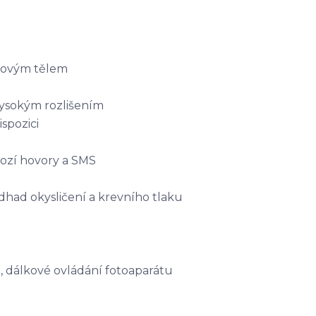
vovým tělem
 vysokým rozlišením
ispozici
hozí hovory a SMS
odhad okysličení a krevního tlaku
 dálkové ovládání fotoaparátu