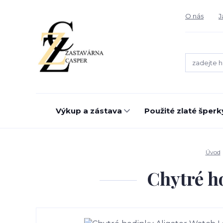
O nás
J
Výkup a zástava
Použité zlaté šperk
Úvod
Chytré h