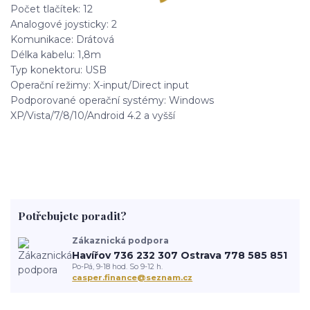
Počet tlačítek: 12
Analogové joysticky: 2
Komunikace: Drátová
Délka kabelu: 1,8m
Typ konektoru: USB
Operační režimy: X-input/Direct input
Podporované operační systémy: Windows
XP/Vista/7/8/10/Android 4.2 a vyšší
Potřebujete poradit?
Zákaznická podpora
Havířov 736 232 307 Ostrava 778 585 851
Po-Pá, 9-18 hod. So 9-12 h.
casper.finance@seznam.cz