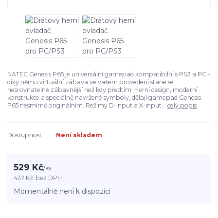
NATEC Genesis P65 je universální gamepad kompatibilní s PS3 a PC -
díky němu virtuální zábava ve vašem provedení stane se
nesrovnatelně zábavnější než kdy předtím. Herní design, moderní
konstrukce a speciálně navržené symboly, dělají gamepad Genesis
P65 nesmírně originálním. Režimy D-input a X-input...
celý popis
Dostupnost
Není skladem
529 Kč
/
ks
437 Kč
bez DPH
Momentálně není k dispozici