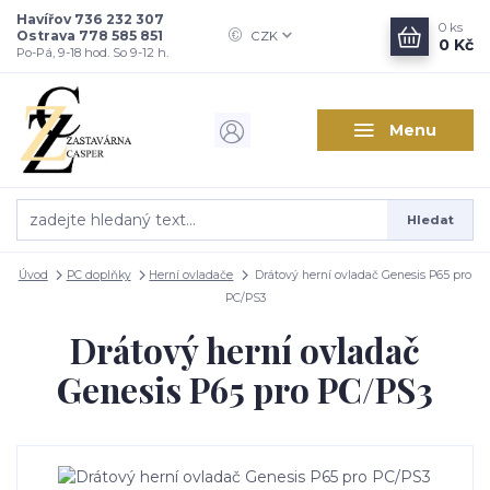
Havířov 736 232 307
0
ks
Ostrava 778 585 851
CZK
0 Kč
Po-Pá, 9-18 hod. So 9-12 h.
Menu
Hledat
Úvod
PC doplňky
Herní ovladače
Drátový herní ovladač Genesis P65 pro
PC/PS3
Drátový herní ovladač
Genesis P65 pro PC/PS3