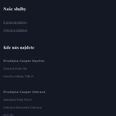
Naše služby
E-shop se šperky
Výkup a zástava
Kde nás najdete
Prodejna Casper Havířov
Dlouhá třída 13a
Havířov-Město, 736 01
Prodejna Casper Ostrava
Sokolská třída 104/2
Ostrava-Moravská Ostrava
702 00