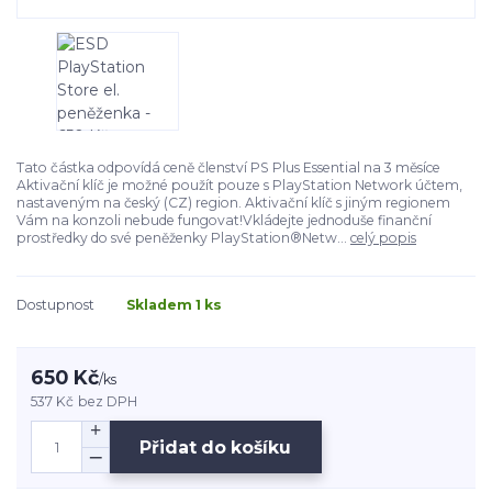
Tato částka odpovídá ceně členství PS Plus Essential na 3 měsíce
Aktivační klíč je možné použít pouze s PlayStation Network účtem,
nastaveným na český (CZ) region. Aktivační klíč s jiným regionem
Vám na konzoli nebude fungovat!Vkládejte jednoduše finanční
prostředky do své peněženky PlayStation®Netw...
celý popis
Dostupnost
Skladem 1 ks
650 Kč
/
ks
537 Kč
bez DPH
Přidat do košíku