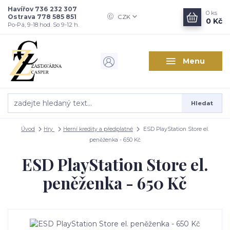
Havířov 736 232 307
0
ks
Ostrava 778 585 851
CZK
0 Kč
Po-Pá, 9-18 hod. So 9-12 h.
Menu
Hledat
Úvod
Hry
Herní kredity a předplatné
ESD PlayStation Store el.
peněženka - 650 Kč
ESD PlayStation Store el.
peněženka - 650 Kč