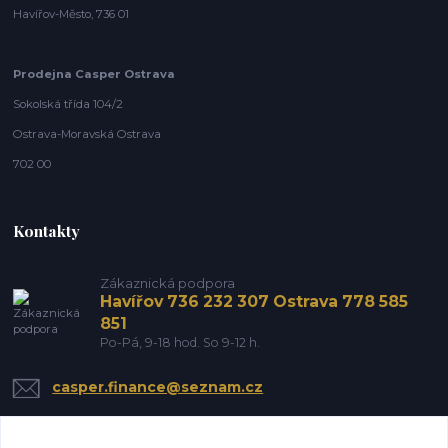
Havířov-Město, 736 01
Prodejna Casper Ostrava
Sokolská třída 104/2
Ostrava-Moravská Ostrava
702 00
Kontakty
Zákaznická podpora
Havířov 736 232 307 Ostrava 778 585
851
Po-Pá, 9-18 hod. So 9-12 h.
casper.finance@seznam.cz