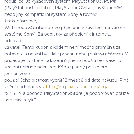
republice. Je vyžadován systém PlayStation®3, PSP®
(PlayStation®Portable), PlayStation®Vita, PlayStation®4
nebo jiný kompatibilní systém Sony a rovněž
širokopásmové,
Wi-Fi nebo 3G internetové připojení (v závislosti na vašem
systému Sony). Za poplatky za připojení k internetu
odpovídá
uživatel. Tento kupon s kódem není možno proměnit za
hotovost a nesmí být dále prodán nebo jinak vyměňován. V
případě jeho ztráty, odcizení či jiného použití bez vašeho
svolení nebude nahrazen Kód je platný pouze pro
jednorázové
použití. Jeho platnost vyprší 12 měsíců od data nákupu. Plné
znění podmínek viz
http://eu.playstation.com/legal
.
“Síť SEN a obchod PlayStation®Store: je podporován pouze
anglický jazyk.”