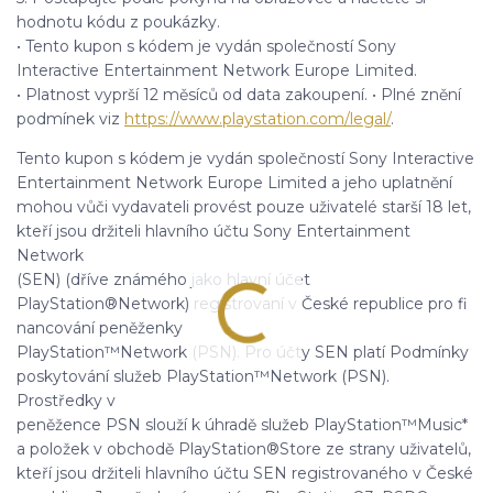
hodnotu kódu z poukázky.
• Tento kupon s kódem je vydán společností Sony
Interactive Entertainment Network Europe Limited.
• Platnost vyprší 12 měsíců od data zakoupení. • Plné znění
podmínek viz
https://www.playstation.com/legal/
.
Tento kupon s kódem je vydán společností Sony Interactive
Entertainment Network Europe Limited a jeho uplatnění
mohou vůči vydavateli provést pouze uživatelé starší 18 let,
kteří jsou držiteli hlavního účtu Sony Entertainment
Network
(SEN) (dříve známého jako hlavní účet
PlayStation®Network) registrovaní v České republice pro fi
nancování peněženky
PlayStation™Network (PSN). Pro účty SEN platí Podmínky
poskytování služeb PlayStation™Network (PSN).
Prostředky v
peněžence PSN slouží k úhradě služeb PlayStation™Music*
a položek v obchodě PlayStation®Store ze strany uživatelů,
kteří jsou držiteli hlavního účtu SEN registrovaného v České