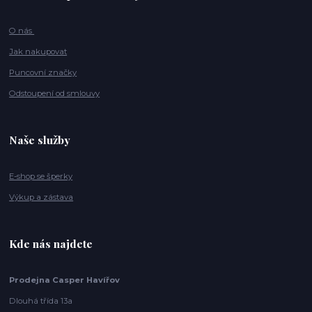
O nás
Jak nakupovat
Puncovní značky
Odstoupení od smlouvy
Naše služby
E-shop se šperky
Výkup a zástava
Kde nás najdete
Prodejna Casper Havířov
Dlouhá třída 13a