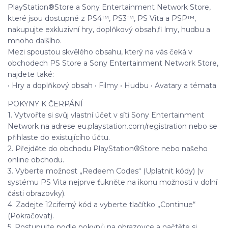
PlayStation®Store a Sony Entertainment Network Store,
které jsou dostupné z PS4™, PS3™, PS Vita a PSP™,
nakupujte exkluzivní hry, doplňkový obsah,fi lmy, hudbu a
mnoho dalšího.
Mezi spoustou skvělého obsahu, který na vás čeká v
obchodech PS Store a Sony Entertainment Network Store,
najdete také:
• Hry a doplňkový obsah • Filmy • Hudbu • Avatary a témata
POKYNY K ČERPÁNÍ
1. Vytvořte si svůj vlastní účet v síti Sony Entertainment
Network na adrese eu.playstation.com/registration nebo se
přihlaste do existujícího účtu.
2. Přejděte do obchodu PlayStation®Store nebo našeho
online obchodu.
3. Vyberte možnost „Redeem Codes“ (Uplatnit kódy) (v
systému PS Vita nejprve ťukněte na ikonu možnosti v dolní
části obrazovky).
4. Zadejte 12ciferný kód a vyberte tlačítko „Continue“
(Pokračovat).
5. Postupujte podle pokynů na obrazovce a načtěte si