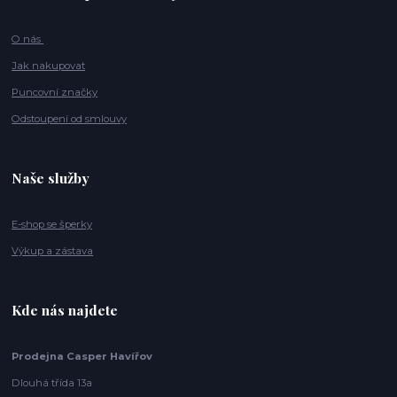
O nás
Jak nakupovat
Puncovní značky
Odstoupení od smlouvy
Naše služby
E-shop se šperky
Výkup a zástava
Kde nás najdete
Prodejna Casper Havířov
Dlouhá třída 13a