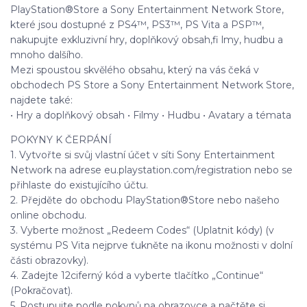
PlayStation®Store a Sony Entertainment Network Store,
které jsou dostupné z PS4™, PS3™, PS Vita a PSP™,
nakupujte exkluzivní hry, doplňkový obsah,fi lmy, hudbu a
mnoho dalšího.
Mezi spoustou skvělého obsahu, který na vás čeká v
obchodech PS Store a Sony Entertainment Network Store,
najdete také:
• Hry a doplňkový obsah • Filmy • Hudbu • Avatary a témata
POKYNY K ČERPÁNÍ
1. Vytvořte si svůj vlastní účet v síti Sony Entertainment
Network na adrese eu.playstation.com/registration nebo se
přihlaste do existujícího účtu.
2. Přejděte do obchodu PlayStation®Store nebo našeho
online obchodu.
3. Vyberte možnost „Redeem Codes“ (Uplatnit kódy) (v
systému PS Vita nejprve ťukněte na ikonu možnosti v dolní
části obrazovky).
4. Zadejte 12ciferný kód a vyberte tlačítko „Continue“
(Pokračovat).
5. Postupujte podle pokynů na obrazovce a načtěte si