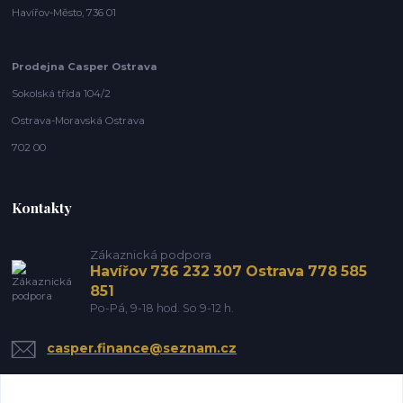
Havířov-Město, 736 01
Prodejna Casper Ostrava
Sokolská třída 104/2
Ostrava-Moravská Ostrava
702 00
Kontakty
Zákaznická podpora
Havířov 736 232 307 Ostrava 778 585
851
Po-Pá, 9-18 hod. So 9-12 h.
casper.finance@seznam.cz