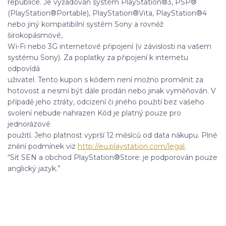
republice. Je vyžadován systém PlayStation®3, PSP®
(PlayStation®Portable), PlayStation®Vita, PlayStation®4
nebo jiný kompatibilní systém Sony a rovněž
širokopásmové,
Wi-Fi nebo 3G internetové připojení (v závislosti na vašem
systému Sony). Za poplatky za připojení k internetu
odpovídá
uživatel. Tento kupon s kódem není možno proměnit za
hotovost a nesmí být dále prodán nebo jinak vyměňován. V
případě jeho ztráty, odcizení či jiného použití bez vašeho
svolení nebude nahrazen Kód je platný pouze pro
jednorázové
použití. Jeho platnost vyprší 12 měsíců od data nákupu. Plné
znění podmínek viz
http://eu.playstation.com/legal
.
“Síť SEN a obchod PlayStation®Store: je podporován pouze
anglický jazyk.”