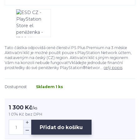
Tato částka odpovídá ceně členství PS Plus Premium na 3 měsíce
Aktivační klíč je možné použít pouze s PlayStation Network účtem,
nastaveným na český (CZ) region. Aktivační klíč s jiným regionem
Vám na konzoli nebude fungovat!Vkládejte jednoduše finanční
prostředky do své peněženky PlayStation®Networ...
celý popis
Dostupnost
Skladem 1 ks
1 300 Kč
/
ks
1 074 Kč
bez DPH
Přidat do košíku