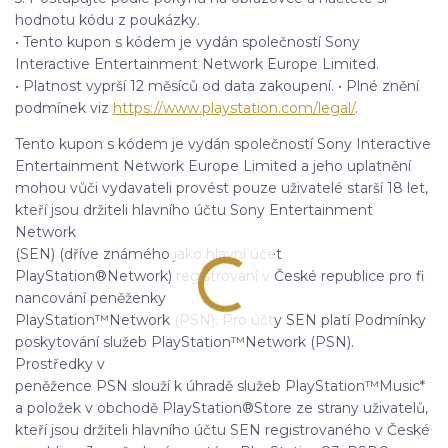
hodnotu kódu z poukázky.
• Tento kupon s kódem je vydán společností Sony
Interactive Entertainment Network Europe Limited.
• Platnost vyprší 12 měsíců od data zakoupení. • Plné znění
podmínek viz
https://www.playstation.com/legal/
.
Tento kupon s kódem je vydán společností Sony Interactive
Entertainment Network Europe Limited a jeho uplatnění
mohou vůči vydavateli provést pouze uživatelé starší 18 let,
kteří jsou držiteli hlavního účtu Sony Entertainment
Network
(SEN) (dříve známého jako hlavní účet
PlayStation®Network) registrovaní v České republice pro fi
nancování peněženky
PlayStation™Network (PSN). Pro účty SEN platí Podmínky
poskytování služeb PlayStation™Network (PSN).
Prostředky v
peněžence PSN slouží k úhradě služeb PlayStation™Music*
a položek v obchodě PlayStation®Store ze strany uživatelů,
kteří jsou držiteli hlavního účtu SEN registrovaného v České