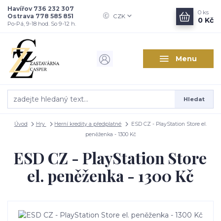
Havířov 736 232 307
0
ks
Ostrava 778 585 851
CZK
0 Kč
Po-Pá, 9-18 hod. So 9-12 h.
Menu
Hledat
Úvod
Hry
Herní kredity a předplatné
ESD CZ - PlayStation Store el.
peněženka - 1300 Kč
ESD CZ - PlayStation Store
el. peněženka - 1300 Kč