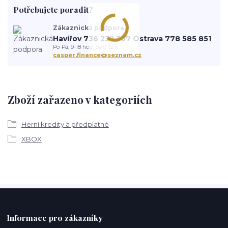
Potřebujete poradit?
Zákaznická podpora
Havířov 736 232 307 Ostrava 778 585 851
Po-Pá, 9-18 hod. So 9-12 h.
casper.finance@seznam.cz
Zboží zařazeno v kategoriích
Herní kredity a předplatné
XBOX
Informace pro zákazníky