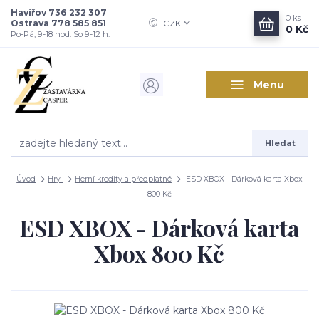
Havířov 736 232 307
0
ks
Ostrava 778 585 851
CZK
0 Kč
Po-Pá, 9-18 hod. So 9-12 h.
Menu
Hledat
Úvod
Hry
Herní kredity a předplatné
ESD XBOX - Dárková karta Xbox
800 Kč
ESD XBOX - Dárková karta
Xbox 800 Kč