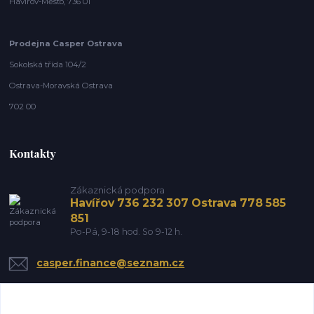
Havířov-Město, 736 01
Prodejna Casper Ostrava
Sokolská třída 104/2
Ostrava-Moravská Ostrava
702 00
Kontakty
Zákaznická podpora
Havířov 736 232 307 Ostrava 778 585
851
Po-Pá, 9-18 hod. So 9-12 h.
casper.finance@seznam.cz