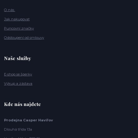
O nás
Jak nakupovat
Puncovní značky
Odstoupení od smlouvy
Naše služby
E-shop se šperky
Výkup a zástava
Kde nás najdete
Prodejna Casper Havířov
Dlouhá třída 13a