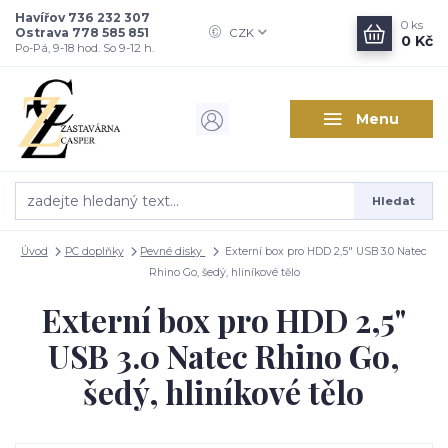
Havířov 736 232 307
0
ks
Ostrava 778 585 851
CZK
0 Kč
Po-Pá, 9-18 hod. So 9-12 h.
Menu
Hledat
Úvod
PC doplňky
Pevné disky
Externí box pro HDD 2,5" USB 3.0 Natec
Rhino Go, šedý, hliníkové tělo
Externí box pro HDD 2,5"
USB 3.0 Natec Rhino Go,
šedý, hliníkové tělo