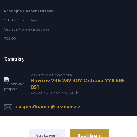
Prodejna Casper Ostrava
Sokolská třída 104/2
Ostrava-Moravská Ostrava
702 00
Kontakty
Zákaznická podpora
Havířov 736 232 307 Ostrava 778 585
851
Po-Pá, 9-18 hod. So 9-12 h.
casper.finance@seznam.cz
Souhlasím
Nastavení