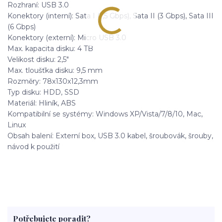
Rozhraní: USB 3.0
Konektory (interní): Sata I (1,5 Gbps), Sata II (3 Gbps), Sata III
(6 Gbps)
Konektory (externí): Micro USB 3.0
Max. kapacita disku: 4 TB
Velikost disku: 2,5"
Max. tloušťka disku: 9,5 mm
Rozměry: 78x130x12,3mm
Typ disku: HDD, SSD
Materiál: Hliník, ABS
Kompatibilní se systémy: Windows XP/Vista/7/8/10, Mac,
Linux
Obsah balení: Externí box, USB 3.0 kabel, šroubovák, šrouby,
návod k použití
Potřebujete poradit?