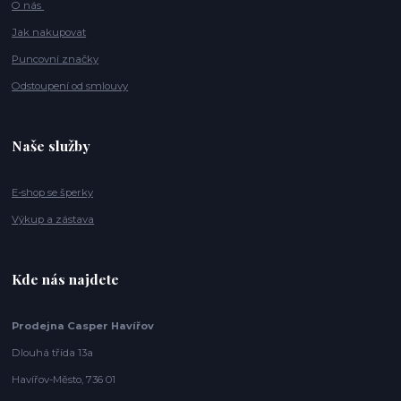
O nás
Jak nakupovat
Puncovní značky
Odstoupení od smlouvy
Naše služby
E-shop se šperky
Výkup a zástava
Kde nás najdete
Prodejna Casper Havířov
Dlouhá třída 13a
Havířov-Město, 736 01