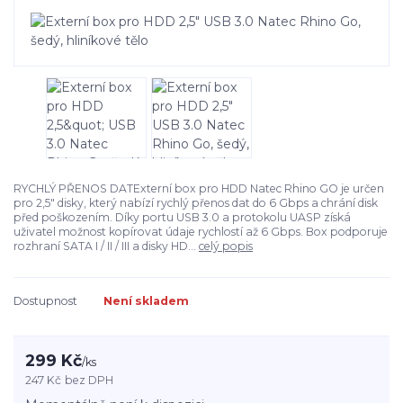
RYCHLÝ PŘENOS DATExterní box pro HDD Natec Rhino GO je určen
pro 2,5" disky, který nabízí rychlý přenos dat do 6 Gbps a chrání disk
před poškozením. Díky portu USB 3.0 a protokolu UASP získá
uživatel možnost kopírovat údaje rychlostí až 6 Gbps. Box podporuje
rozhraní SATA I / II / III a disky HD...
celý popis
Dostupnost
Není skladem
299 Kč
/
ks
247 Kč
bez DPH