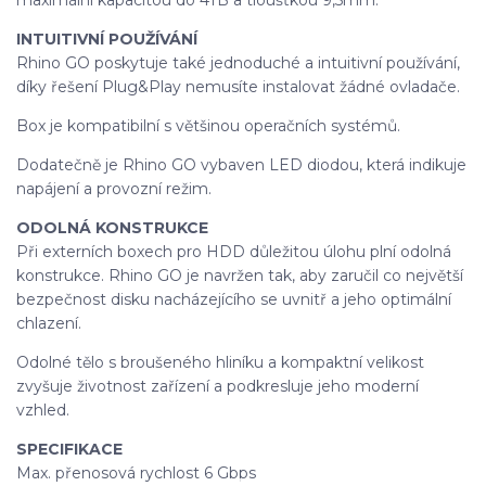
maximální kapacitou do 4TB a tloušťkou 9,5mm.
INTUITIVNÍ POUŽÍVÁNÍ
Rhino GO poskytuje také jednoduché a intuitivní používání,
díky řešení Plug&Play nemusíte instalovat žádné ovladače.
Box je kompatibilní s většinou operačních systémů.
Dodatečně je Rhino GO vybaven LED diodou, která indikuje
napájení a provozní režim.
ODOLNÁ KONSTRUKCE
Při externích boxech pro HDD důležitou úlohu plní odolná
konstrukce. Rhino GO je navržen tak, aby zaručil co největší
bezpečnost disku nacházejícího se uvnitř a jeho optimální
chlazení.
Odolné tělo s broušeného hliníku a kompaktní velikost
zvyšuje životnost zařízení a podkresluje jeho moderní
vzhled.
SPECIFIKACE
Max. přenosová rychlost 6 Gbps