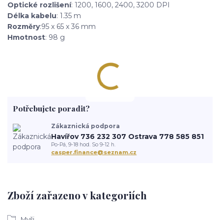
Optické rozlišení
: 1200, 1600, 2400, 3200 DPI
Délka kabelu
: 1.35 m
Rozměry
:95 x 65 x 36 mm
Hmotnost
: 98 g
Potřebujete poradit?
Zákaznická podpora
Havířov 736 232 307 Ostrava 778 585 851
Po-Pá, 9-18 hod. So 9-12 h.
casper.finance@seznam.cz
Zboží zařazeno v kategoriích
Myši