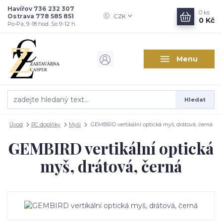
Havířov 736 232 307
0
ks
Ostrava 778 585 851
CZK
0 Kč
Po-Pá, 9-18 hod. So 9-12 h.
Menu
Hledat
Úvod
PC doplňky
Myši
GEMBIRD vertikální optická myš, drátová, černá
GEMBIRD vertikální optická
myš, drátová, černá