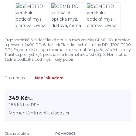
Ergonomická 6-ti tlačítková optická myš značky GEMBIRD. Komfort
a přesnost 2400 DPI 6 tlačítek Tlačítko rychlé změny DPI (1200-3200
DPI) Ergnomický design minimalizuje namáhání paže, zápěstí a ruky
Tlačítka pro rychlejší procházení Internetu:Vpřed / Zpět Není nutná
žádná podložka pod myš ...
celý popis
Dostupnost
Není skladem
349 Kč
/
ks
288 Kč
bez DPH
Momentálně není k dispozici
Číslo produktu:
PCMV0001