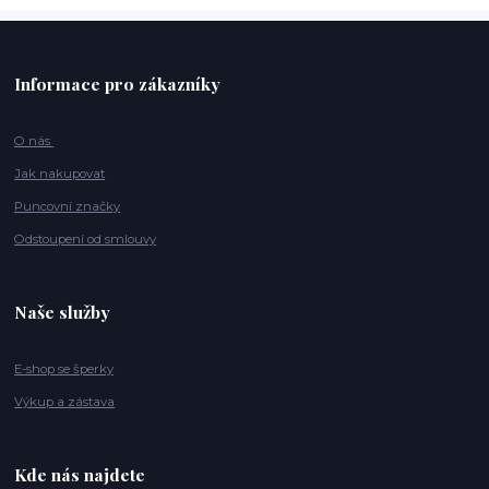
Informace pro zákazníky
O nás
Jak nakupovat
Puncovní značky
Odstoupení od smlouvy
Naše služby
E-shop se šperky
Výkup a zástava
Kde nás najdete