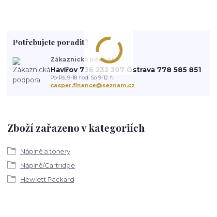
Potřebujete poradit?
Zákaznická podpora
Havířov 736 232 307 Ostrava 778 585 851
Po-Pá, 9-18 hod. So 9-12 h.
casper.finance@seznam.cz
Zboží zařazeno v kategoriích
Náplně a tonery
Náplně/Cartridge
Hewlett Packard