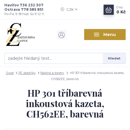
Havířov 736 232 307
0
ks
Ostrava 778 585 851
CZK
0 Kč
Po-Pá, 9-18 hod. So 9-12 h.
Menu
Hledat
Úvod
PC doplňky
Náplně a tonery
HP 301 tříbarevná inkoustová kazeta,
CH562EE, barevná
HP 301 tříbarevná
inkoustová kazeta,
CH562EE, barevná