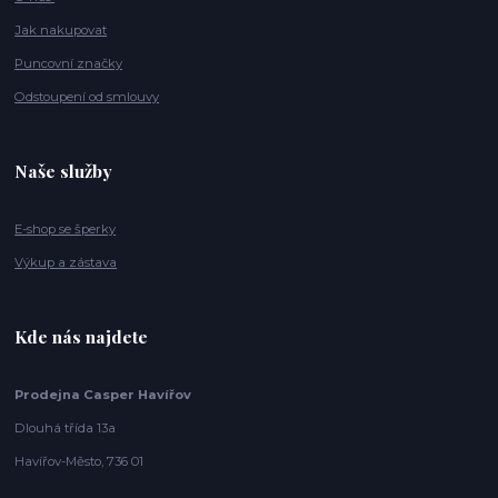
Jak nakupovat
Puncovní značky
Odstoupení od smlouvy
Naše služby
E-shop se šperky
Výkup a zástava
Kde nás najdete
Prodejna Casper Havířov
Dlouhá třída 13a
Havířov-Město, 736 01