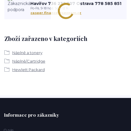
Havířov 736 232 307 Ostrava 778 585 851
Po-Pá, 9-18 hod. So 9-12 h.
casper.finance@seznam.cz
Zboží zařazeno v kategoriích
Náplně a tonery
Náplně/Cartridge
Hewlett Packard
Informace pro zákazníky
O nás