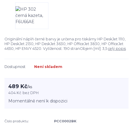
Originální náplň černé barvy je určena pro tiskárny HP DeskJet 1110,
HP DeskJet 2130, HP DeskJet 3630, HP OfficeJet 3830, HP OfficeJet
4650, HP ENVY 4520. Vytíženost: 190 stranObjem [ml]: 3,5
celý popis
Dostupnost
Není skladem
489 Kč
/
ks
404 Kč
bez DPH
Momentálně není k dispozici
Číslo produktu:
PCC0002BK