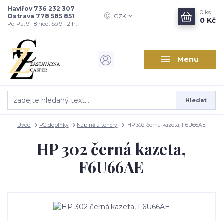
Havířov 736 232 307
0
ks
Ostrava 778 585 851
CZK
0 Kč
Po-Pá, 9-18 hod. So 9-12 h.
Menu
Hledat
Úvod
PC doplňky
Náplně a tonery
HP 302 černá kazeta, F6U66AE
HP 302 černá kazeta,
F6U66AE