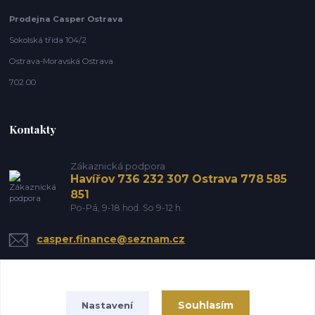
Prodejna Casper Ostrava
Sokolská třída 104/2
Ostrava-Moravská Ostrava
702 00
Kontakty
Zákaznická podpora
Havířov 736 232 307 Ostrava 778 585
851
Po-Pá, 9-18 hod. So 9-12 h.
casper.finance@seznam.cz
Souhlasím
Nastavení