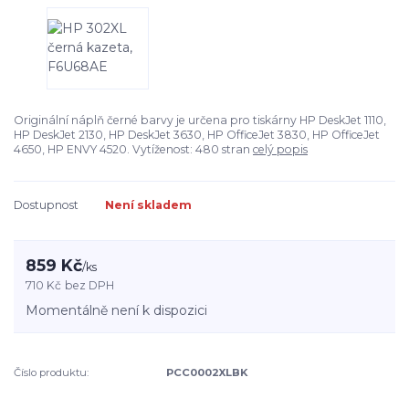
Originální náplň černé barvy je určena pro tiskárny HP DeskJet 1110,
HP DeskJet 2130, HP DeskJet 3630, HP OfficeJet 3830, HP OfficeJet
4650, HP ENVY 4520. Vytíženost: 480 stran
celý popis
Dostupnost
Není skladem
859 Kč
/
ks
710 Kč
bez DPH
Momentálně není k dispozici
Číslo produktu:
PCC0002XLBK