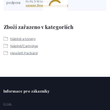
Po-Pá, 9-18 hod. So 9-12 h.
casper.finance@seznam.cz
Zboží zařazeno v kategoriích
Náplně a tonery
Náplně/Cartridge
Hewlett Packard
Informace pro zákazníky
O nás