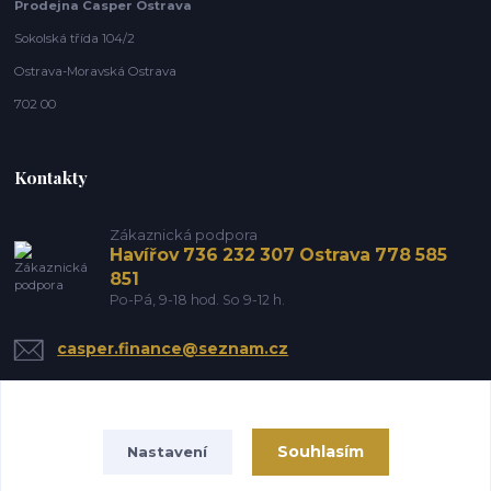
Prodejna Casper Ostrava
Sokolská třída 104/2
Ostrava-Moravská Ostrava
702 00
Kontakty
Zákaznická podpora
Havířov 736 232 307 Ostrava 778 585
851
Po-Pá, 9-18 hod. So 9-12 h.
casper.finance@seznam.cz
Souhlasím
Nastavení