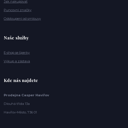
Jak nakupovat
Puncovní značky
Odstoupení od smlouvy
Naše služby
E-shop se šperky
Výkup a zástava
Kde nás najdete
Prodejna Casper Havířov
Dlouhá třída 13a
Havířov-Město, 736 01