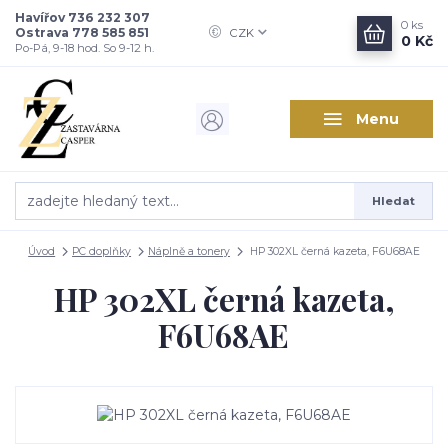
Havířov 736 232 307
0
ks
Ostrava 778 585 851
CZK
0 Kč
Po-Pá, 9-18 hod. So 9-12 h.
Menu
Hledat
Úvod
PC doplňky
Náplně a tonery
HP 302XL černá kazeta, F6U68AE
HP 302XL černá kazeta,
F6U68AE