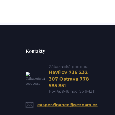
Kontakty
Zákaznická podpora
Havířov 736 232
307 Ostrava 778
585 851
Po-Pá, 9-18 hod. So 9-12 h.
casper.finance@seznam.cz