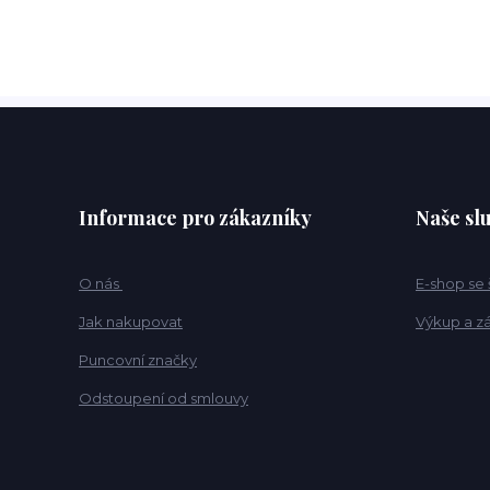
Informace pro zákazníky
Naše sl
O nás
E-shop se
Jak nakupovat
Výkup a z
Puncovní značky
Odstoupení od smlouvy