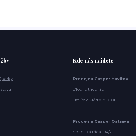
užby
Kde nás najdete
 šperky
Prodejna Casper Havířov
ástava
Dlouhá třída 13a
Havířov-Město, 736 01
Prodejna Casper Ostrava
Sokolská třída 104/2