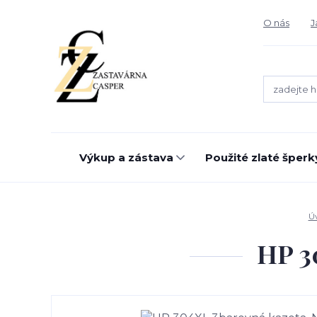
O nás
J
Výkup a zástava
Použité zlaté šperk
Ú
HP 3