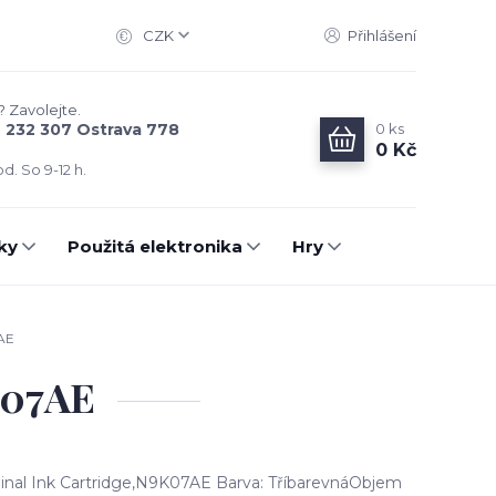
CZK
Přihlášení
? Zavolejte.
0
ks
6 232 307 Ostrava 778
0 Kč
d. So 9-12 h.
ky
Použitá elektronika
Hry
AE
K07AE
ginal Ink Cartridge,N9K07AE Barva: TříbarevnáObjem