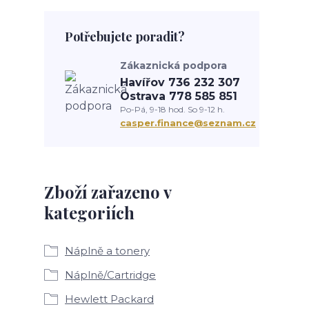
Potřebujete poradit?
Zákaznická podpora
Havířov 736 232 307
Ostrava 778 585 851
Po-Pá, 9-18 hod. So 9-12 h.
casper.finance@seznam.cz
Zboží zařazeno v
kategoriích
Náplně a tonery
Náplně/Cartridge
Hewlett Packard