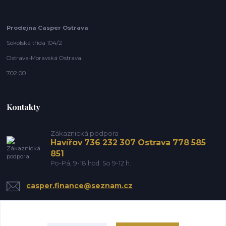
Prodejna Casper Ostrava
Sokolská třída 104/2
Ostrava-Moravská Ostrava
702 00
Kontakty
Zákaznická podpora
Havířov 736 232 307 Ostrava 778 585
851
Po-Pá, 9-18 hod. So 9-12 h.
casper.finance@seznam.cz