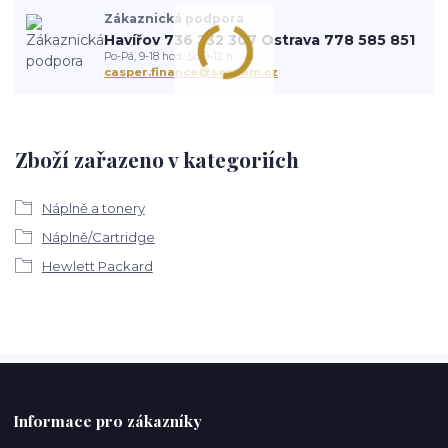
Zákaznická podpora
Havířov 736 232 307 Ostrava 778 585 851
Po-Pá, 9-18 hod. So 9-12 h.
casper.finance@seznam.cz
Zboží zařazeno v kategoriích
Náplně a tonery
Náplně/Cartridge
Hewlett Packard
Informace pro zákazníky