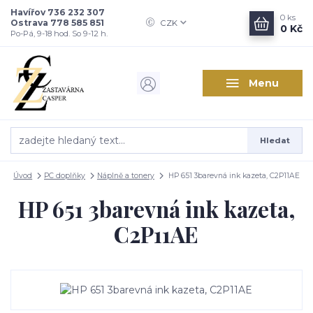
Havířov 736 232 307
0
ks
Ostrava 778 585 851
CZK
0 Kč
Po-Pá, 9-18 hod. So 9-12 h.
Menu
Hledat
Úvod
PC doplňky
Náplně a tonery
HP 651 3barevná ink kazeta, C2P11AE
HP 651 3barevná ink kazeta,
C2P11AE