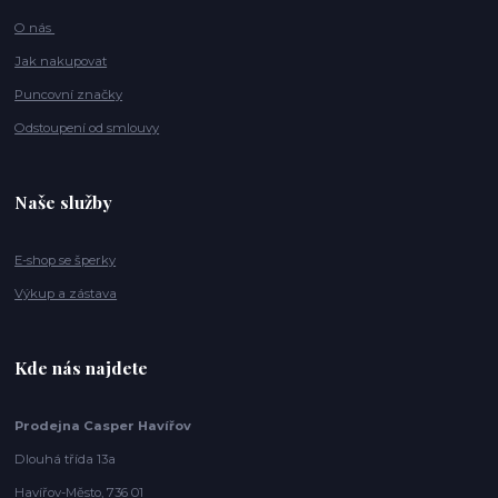
O nás
Jak nakupovat
Puncovní značky
Odstoupení od smlouvy
Naše služby
E-shop se šperky
Výkup a zástava
Kde nás najdete
Prodejna Casper Havířov
Dlouhá třída 13a
Havířov-Město, 736 01