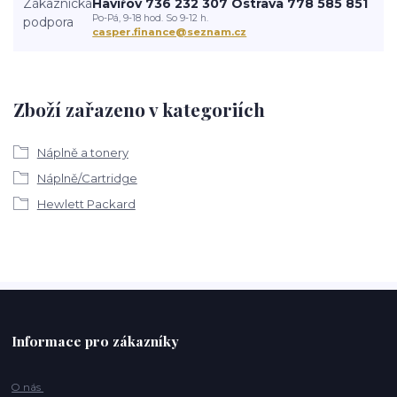
Havířov 736 232 307 Ostrava 778 585 851
Po-Pá, 9-18 hod. So 9-12 h.
casper.finance@seznam.cz
Zboží zařazeno v kategoriích
Náplně a tonery
Náplně/Cartridge
Hewlett Packard
Informace pro zákazníky
O nás