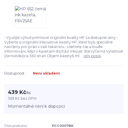
• Využijte výhod prémiové originální kvality HP za dostupné ceny.•
Vyberte si originální inkoustové kazety HP, které byly speciálně
navrženy pro práci s vaší tiskárnou.• Ušetřete čas a buďte
informováni, když v kazetách dochází inkoust. BarvyČerná Výtěžnost
(černobíle)cca 360 stran Objem kazety6 ml ...
celý popis
Dostupnost
Není skladem
439 Kč
/
ks
363 Kč
bez DPH
Momentálně není k dispozici
Číslo produktu:
PCC0007BK