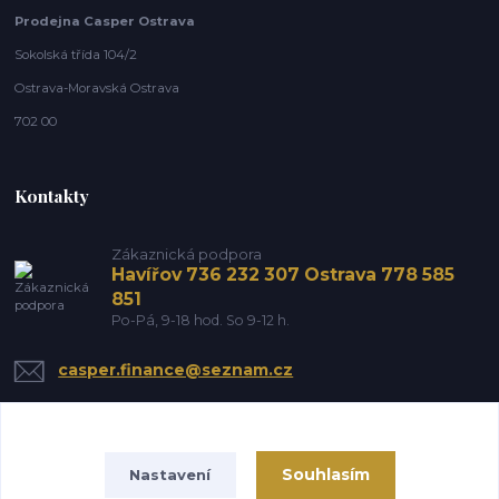
Prodejna Casper Ostrava
Sokolská třída 104/2
Ostrava-Moravská Ostrava
702 00
Kontakty
Zákaznická podpora
Havířov 736 232 307 Ostrava 778 585
851
Po-Pá, 9-18 hod. So 9-12 h.
casper.finance@seznam.cz
Souhlasím
Nastavení