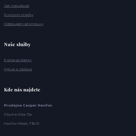
Jak nakupovat
Puncovní značky
Odstoupení od smlouvy
Naše služby
E-shop se šperky
Výkup a zástava
Kde nás najdete
Prodejna Casper Havířov
Dlouhá třída 13a
Havířov-Město, 736 01