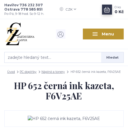
Havířov 736 232 307
0
ks
Ostrava 778 585 851
CZK
0 Kč
Po-Pá, 9-18 hod. So 9-12 h.
Menu
Hledat
Úvod
PC doplňky
Náplně a tonery
HP 652 černá ink kazeta, F6V25AE
HP 652 černá ink kazeta,
F6V25AE