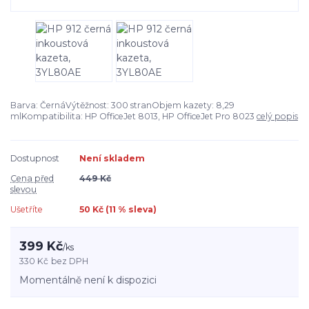
Barva: ČernáVýtěžnost: 300 stranObjem kazety: 8,29
mlKompatibilita: HP OfficeJet 8013, HP OfficeJet Pro 8023
celý popis
Dostupnost
Není skladem
Cena před
449 Kč
slevou
Ušetříte
50 Kč (
11
% sleva)
399 Kč
/
ks
330 Kč
bez DPH
Momentálně není k dispozici