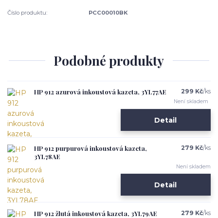
Číslo produktu:
PCC00010BK
Podobné produkty
HP 912 azurová inkoustová kazeta, 3YL77AE
299 Kč
/
ks
Není skladem
Detail
HP 912 purpurová inkoustová kazeta,
279 Kč
/
ks
3YL78AE
Není skladem
Detail
HP 912 žlutá inkoustová kazeta, 3YL79AE
279 Kč
/
ks