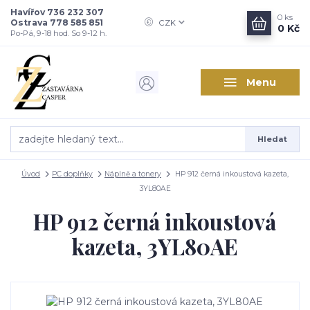
Havířov 736 232 307
0
ks
Ostrava 778 585 851
CZK
0 Kč
Po-Pá, 9-18 hod. So 9-12 h.
Menu
Hledat
Úvod
PC doplňky
Náplně a tonery
HP 912 černá inkoustová kazeta,
3YL80AE
HP 912 černá inkoustová
kazeta, 3YL80AE