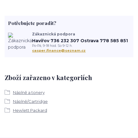
Potřebujete poradit?
Zákaznická podpora
Havířov 736 232 307 Ostrava 778 585 851
Po-Pá, 9-18 hod. So 9-12 h.
casper.finance@seznam.cz
Zboží zařazeno v kategoriích
Náplně a tonery
Náplně/Cartridge
Hewlett Packard