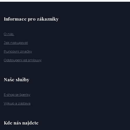
Informace pro zákazníky
O nás
Jak nakupovat
Puncovní značky
Odstoupení od smlouvy
Naše služby
E-shop se šperky
Výkup a zástava
Kde nás najdete