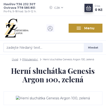
Havířov 736 232 307
0
ks
Ostrava 778 585 851
CZK
0 Kč
Po-Pá, 9-18 hod. So 9-12 h.
Menu
Hledat
Úvod
Příslušenství
Herní sluchátka Genesis Argon 100, zelená
Herní sluchátka Genesis
Argon 100, zelená