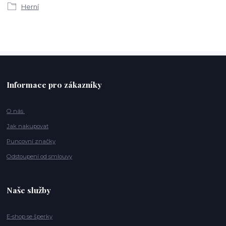
Herní
Informace pro zákazníky
O nás
Jak nakupovat
Puncovní značky
Odstoupení od smlouvy
Naše služby
E-shop se šperky