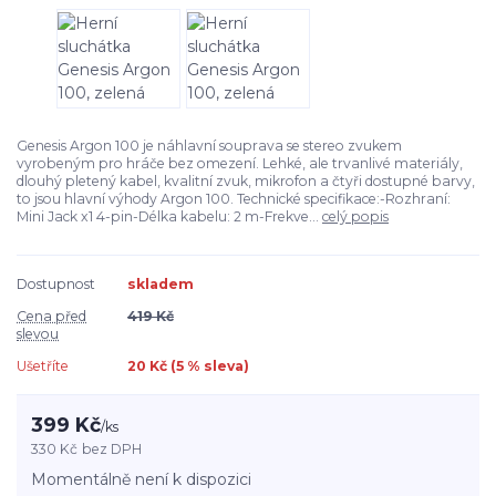
Genesis Argon 100 je náhlavní souprava se stereo zvukem
vyrobeným pro hráče bez omezení. Lehké, ale trvanlivé materiály,
dlouhý pletený kabel, kvalitní zvuk, mikrofon a čtyři dostupné barvy,
to jsou hlavní výhody Argon 100. Technické specifikace:-Rozhraní:
Mini Jack x1 4-pin-Délka kabelu: 2 m-Frekve...
celý popis
Dostupnost
skladem
Cena před
419 Kč
slevou
Ušetříte
20 Kč (
5
% sleva)
399 Kč
/
ks
330 Kč
bez DPH
Momentálně není k dispozici